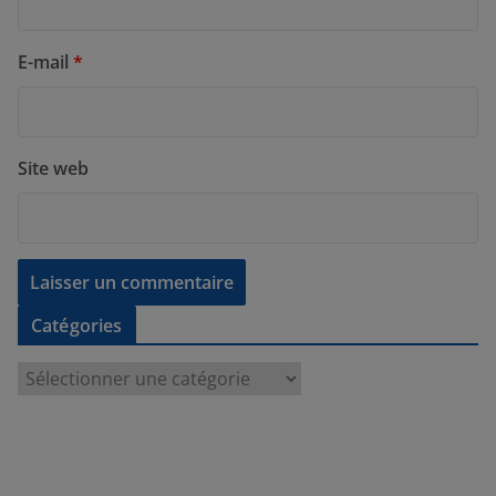
E-mail
*
Site web
Catégories
C
a
t
é
g