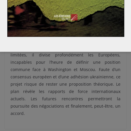
Conclusion
En somme, le plan Trump dessine davantage un
compromis géopolitique qu’un véritable cadre de paix
durable. Fondé sur des concessions territoriales que
Kiev juge inacceptables et sur des garanties de sécurité
limitées, il divise profondément les Européens,
incapables pour l’heure de définir une position
commune face à Washington et Moscou. Faute d’un
consensus européen et d’une adhésion ukrainienne, ce
projet risque de rester une proposition théorique. Le
plan révèle les rapports de force internationaux
actuels. Les futures rencontres permettront la
poursuite des négociations et finalement, peut-être, un
accord.