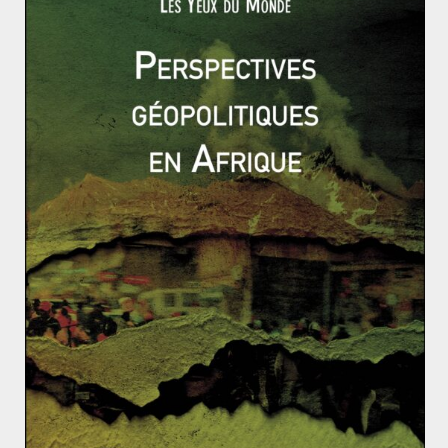
rappelle ainsi être le détenteur légal et le décideur
légitime de ces fonds. Ce volet économique, présenté
comme un moyen de « stabiliser durablement la région
», reflète surtout
la volonté de Trump de transformer la
sortie de guerre en opportunité stratégique et
commerciale
. Le choix du négociateur américain auprès
du gouvernement russe, Steve Witkoff, promoteur
immobilier, illustre également cet aspect.
Néanmoins, les Européens ne semblent pas trouver un
accord entre eux sur la marche à suivre. Par exemple,
la Hongrie et la Slovaquie pressent l’Union européenne
de soutenir le plan de paix américain. Pour V. Orban,
Premier ministre de la Hongrie, « le plan contient des
éléments essentiels pour l’avenir de la sécurité en
Europe ». D’autres pays encore, tels que l’Italie,
s’inscrivent dans une démarche plus nuancée. Ils
rappellent leur soutien à l’Ukraine sans pour autant
critiquer ce nouveau projet.