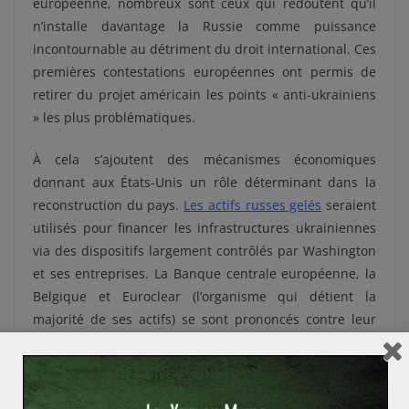
européenne, nombreux sont ceux qui redoutent qu’il
n’installe davantage la Russie comme puissance
incontournable au détriment du droit international. Ces
premières contestations européennes ont permis de
retirer du projet américain les points « anti-ukrainiens
» les plus problématiques.
À cela s’ajoutent des mécanismes économiques
donnant aux États-Unis un rôle déterminant dans la
reconstruction du pays.
Les actifs russes gelés
seraient
utilisés pour financer les infrastructures ukrainiennes
via des dispositifs largement contrôlés par Washington
et ses entreprises. La Banque centrale européenne, la
Belgique et Euroclear (l’organisme qui détient la
majorité de ses actifs) se sont prononcés contre leur
utilisation directe. Pour explication,
ils ont invoqué des
risques juridiques majeurs et une atteinte à la
crédibilité financière européenne
. L’Union européenne