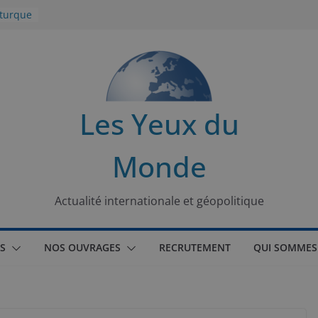
 turque
t
lit
s de la
Les Yeux du
seaux
Monde
tional
Actualité internationale et géopolitique
S
NOS OUVRAGES
RECRUTEMENT
QUI SOMMES