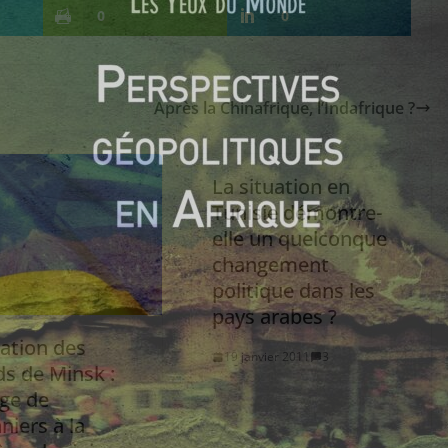
0
0
Après la Chinafrique, l’Indafrique ?
La situation en
Tunisie démontre-
elle un quelconque
changement
politique dans les
pays arabes ?
cation des
19 janvier 2011
3
ds de Minsk :
ge de
niers à la