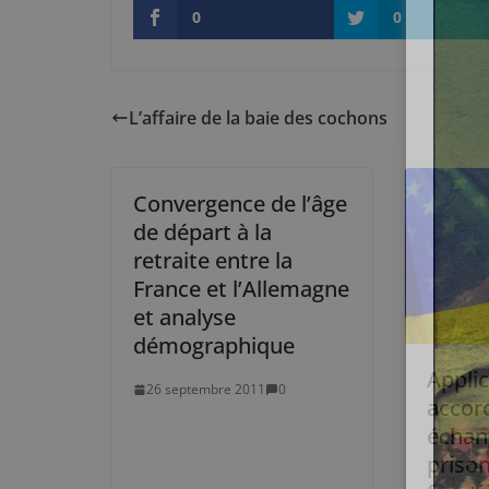
0
0
L’affaire de la baie des cochons
Convergence de l’âge
de départ à la
retraite entre la
France et l’Allemagne
et analyse
démographique
Appli
26 septembre 2011
0
accor
échan
prison