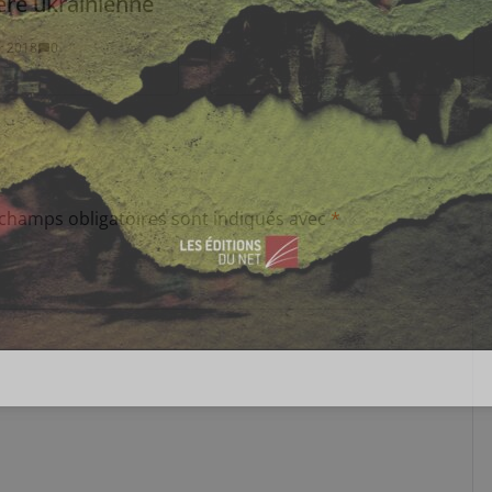
ère ukrainienne
er 2018
0
 champs obligatoires sont indiqués avec
*