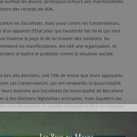
 surtout les jeunes, principaux acteurs des manifestations
tteint des records de 45%.
ntre les Socialistes, mais aussi contre les Conservateurs,
’un appareil d’Etat pour qui l’austérité fait loi et qui s’est
que traverse le pays et de lui trouver des solutions. Du
mmencé les manifestations, est néé une organisation, le
ndent se battre et protester contre la situation sociale
ix lors des élections, soit 10% de moins que leurs opposants
igure. Les Conservateurs, qui ont remportés la quasi-totalité
leurs bastions aux Socialistes (la municipalité de Barcelone
r à des élections législatives anticipées, mais Zapatero (au
les sont nécessaires et appeler le peuple à élire un nouveau