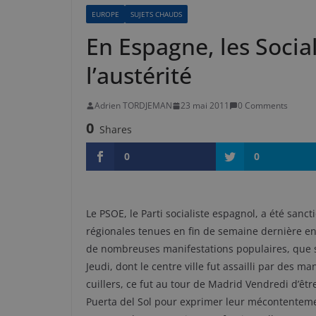
EUROPE
SUJETS CHAUDS
En Espagne, les Social
l’austérité
Adrien TORDJEMAN
23 mai 2011
0 Comments
0
Shares
0
0
Le PSOE, le Parti socialiste espagnol, a été sanc
régionales tenues en fin de semaine dernière en
de nombreuses manifestations populaires, que s
Jeudi, dont le centre ville fut assailli par des 
cuillers, ce fut au tour de Madrid Vendredi d’être
Puerta del Sol pour exprimer leur mécontenteme