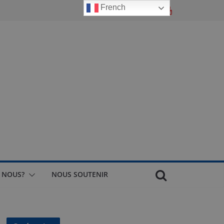
French
 NOUS?
NOUS SOUTENIR