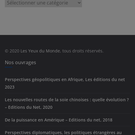
C
a
t
é
g
o
r
© 2020
Les Yeux du Monde
, tous droits réservés.
i
e
Nos ouvrages
s
Perspectives géopolitiques en Afrique, Les éditions du net
2023
Les nouvelles routes de la soie chinoises : quelle évolution ?
– Editions du Net, 2020
De la puissance en Amérique – Editions du net, 2018
Perspectives diplomatiques, les politiques étrangères au