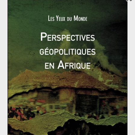
parti en 2009.
Pourtant, l’effet pourrait être inverse ; si Ahmadinejad
montre à son peuple que les difficultés nationales
proviennent de l’acharnement de la communauté
internationale, il revigorera son aura et recréera, par
un sursaut national, une unité perdue depuis quelques
mois.
Vers une crise diplomatique entre la France et la Tur
quie ?
L’unité italienne (1/2)