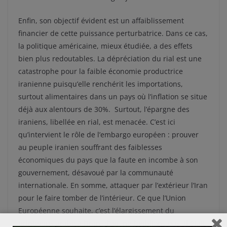
Enfin, son objectif évident est un affaiblissement
financier de cette puissance perturbatrice. Dans ce cas,
la politique américaine, mieux étudiée, a des effets
bien plus redoutables. La dépréciation du rial est une
catastrophe pour la faible économie productrice
iranienne puisqu’elle renchérit les importations,
surtout alimentaires dans un pays où l’inflation se situe
déjà aux alentours de 30%. Surtout, l’épargne des
iraniens, libellée en rial, est menacée. C’est ici
qu’intervient le rôle de l’embargo européen : prouver
au peuple iranien souffrant des faiblesses
économiques du pays que la faute en incombe à son
gouvernement, désavoué par la communauté
internationale. En somme, attaquer par l’extérieur l’Iran
pour le faire tomber de l’intérieur. Ce que l’Union
Européenne souhaite, c’est l’élargissement du
printemps arabe à l’Iran, d’où, ne l’oublions pas, il était