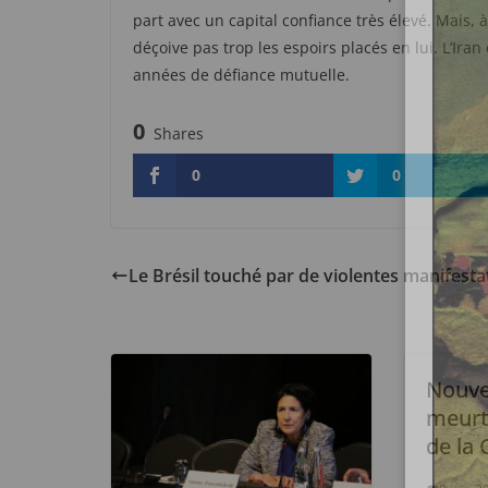
part avec un capital confiance très élevé. Mais,
déçoive pas trop les espoirs placés en lui. L’Ira
années de défiance mutuelle.
0
Shares
0
0
Le Brésil touché par de violentes manifesta
Nouve
meurtr
de la 