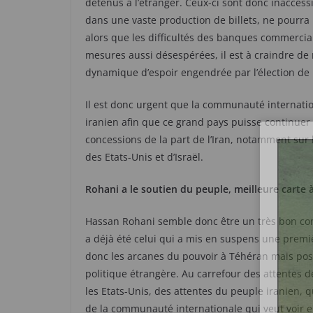
détenus à l’étranger. Ceux-ci sont donc inaccess
dans une vaste production de billets, ne pourra 
alors que les difficultés des banques commercial
mesures aussi désespérées, il est à craindre de
dynamique d’espoir engendrée par l’élection de
Il est donc urgent que la communauté internation
iranien afin que ce grand pays puisse continuer
concessions de la part de l’Iran, notamment sur l
des Etats-Unis et d’Israël.
Rohani a le soutien du peuple, meilleure carte à
Hassan Rohani semble donc être un très bon com
a déjà été celui qui a mis en suspens une premi
donc les arcanes du pouvoir à Téhéran mais po
politique étrangère. Au carrefour des attentes d
les Etats-Unis, des attentes du peuple iranien, q
de la communauté internationale qui veut voir en