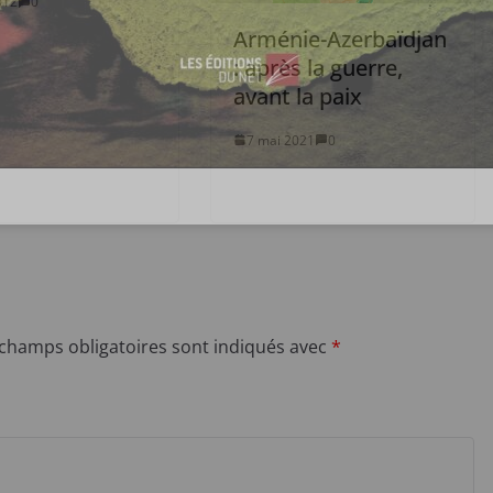
012
0
Arménie-Azerbaïdjan
: après la guerre,
avant la paix
7 mai 2021
0
 champs obligatoires sont indiqués avec
*