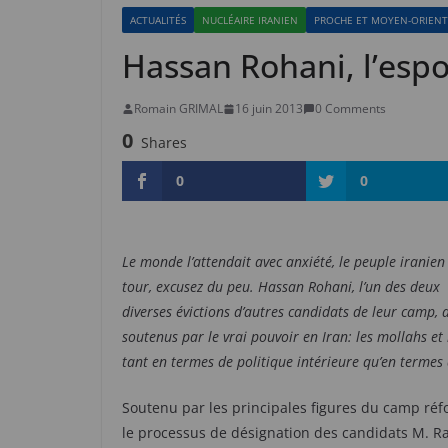
ACTUALITÉS
NUCLÉAIRE IRANIEN
PROCHE ET MOYEN-ORIENT
Hassan Rohani, l’espo
Romain GRIMAL
16 juin 2013
0 Comments
0
Shares
0
0
Le monde l’attendait avec anxiété, le peuple iranien 
tour, excusez du peu. Hassan Rohani, l’un des deux 
diverses évictions d’autres candidats de leur camp,
soutenus par le vrai pouvoir en Iran: les mollahs et
tant en termes de politique intérieure qu’en termes d
Soutenu par les principales figures du camp réf
le processus de désignation des candidats M. Ra