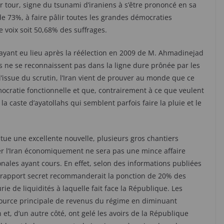
r tour, signe du tsunami d’iraniens à s’être prononcé en sa
de 73%, à faire pâlir toutes les grandes démocraties
e voix soit 50,68% des suffrages.
ayant eu lieu après la réélection en 2009 de M. Ahmadinejad
ens ne se reconnaissent pas dans la ligne dure prônée par les
l’issue du scrutin, l’Iran vient de prouver au monde que ce
mocratie fonctionnelle et que, contrairement à ce que veulent
la caste d’ayatollahs qui semblent parfois faire la pluie et le
itue une excellente nouvelle, plusieurs gros chantiers
er l’Iran économiquement ne sera pas une mince affaire
nales ayant cours. En effet, selon des informations publiées
un rapport secret recommanderait la ponction de 20% des
ie de liquidités à laquelle fait face la République. Les
a source principale de revenus du régime en diminuant
et, d’un autre côté, ont gelé les avoirs de la République