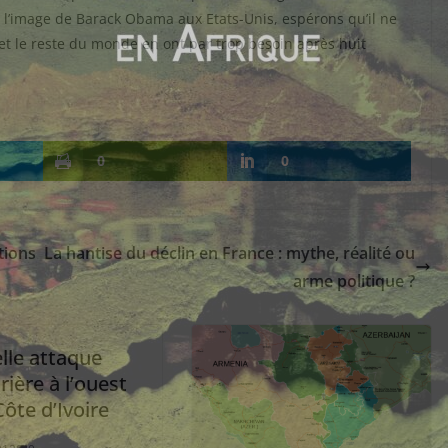
 à l’image de Barack Obama aux Etats-Unis, espérons qu’il ne
n et le reste du monde en ont par trop besoin après huit
0
0
tions
La hantise du déclin en France : mythe, réalité ou
arme politique ?
lle attaque
ière à l’ouest
Côte d’Ivoire