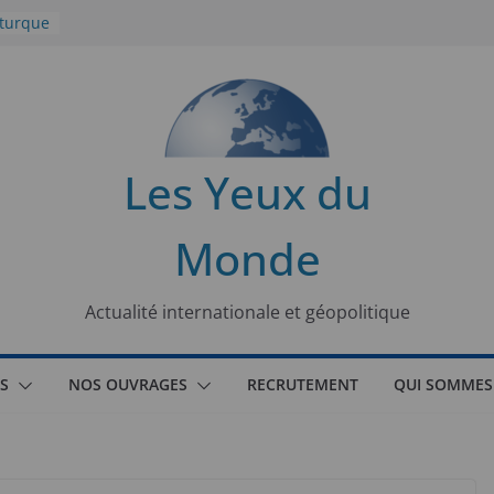
 turque
t
lit
s de la
Les Yeux du
seaux
Monde
tional
Actualité internationale et géopolitique
S
NOS OUVRAGES
RECRUTEMENT
QUI SOMMES