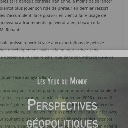
ibles et la banque centrale iranienne, à moins de se lancer
bientôt plus jouer son rôle de prêteur en dernier ressort
es s’accumulent. Si le pouvoir en vient à faire usage de
 nouveaux affrontements qui viendraient obscurcir la
 M. Rohani.
ale puisse rouvrir la voie aux exportations de pétrole
 son développement. Mais cela ne peut arriver sans
e dossier du nucléaire ainsi que dans son attitude vis-à-vis
 jouer face aux ayatollahs.
promis pour l’Iran et pour la communauté internationale. Il
ère fois le programme nucléaire iranien en 2003 et connaît
ssède également une expérience inestimable en matière de
es ayatollahs, qui ne veulent pas perdre leur bras de fer avec
ui souhaite plus de réformes et de libertés, et des attentes
 l’Iran un partenaire fiable, prêt au dialogue, Hassan Rohani