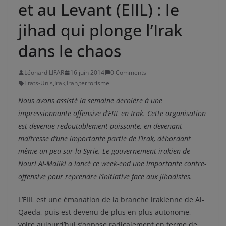
et au Levant (EIIL) : le
jihad qui plonge l’Irak
dans le chaos
Léonard LIFAR
16 juin 2014
0 Comments
Etats-Unis
,
Irak
,
Iran
,
terrorisme
Nous avons assisté la semaine dernière à une
impressionnante offensive d’EIIL en Irak. Cette organisation
est devenue redoutablement puissante, en devenant
maîtresse d’une importante partie de l’Irak, débordant
même un peu sur la Syrie. Le gouvernement irakien de
Nouri Al-Maliki a lancé ce week-end une importante contre-
offensive pour reprendre l’initiative face aux jihadistes.
L’EIIL est une émanation de la branche irakienne de Al-
Qaeda, puis est devenu de plus en plus autonome,
voire aujourd’hui s’oppose radicalement en terme de