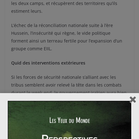
les deux camps, et récupèrent des territoires qu’ils
estiment leurs.
L’échec de la réconciliation nationale suite à l’ère
Hussein, l’insécurité qui règne, le vide politique
forment ainsi un terreau fertile pour l’expansion d’un
groupe comme EIIL.
Quid des interventions extérieures
Si les forces de sécurité nationale s’alliant avec les
tribus semblent avoir relevé la tête dans les combats
durant le week-end, le gouvernement irakien aura bien
du mal à se tirer seul de cette situation.
Les Etats-Unis, conscients du danger de ce « Sunnistan
» qui émerge, ont décidé samedi d’envoyer un porte-
avion dans le Golfe Persique, mais restent opposés à
l’idée d’envoyer des hommes au sol.