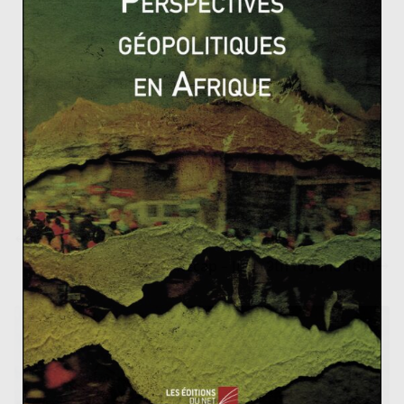
L’Iran estime pour sa part que toute intervention
étrangère serait néfaste. Le gouvernement d’Hassan
Rohani s’est toutefois déclaré prêt à aider le
gouvernement irakien, et n’a pas exclu une coopération
avec les américains pour lutter contre le terrorisme
d’EIIL.
Marxisme et Relations Internationales
The Weekly Recap – June 9th to June 16th