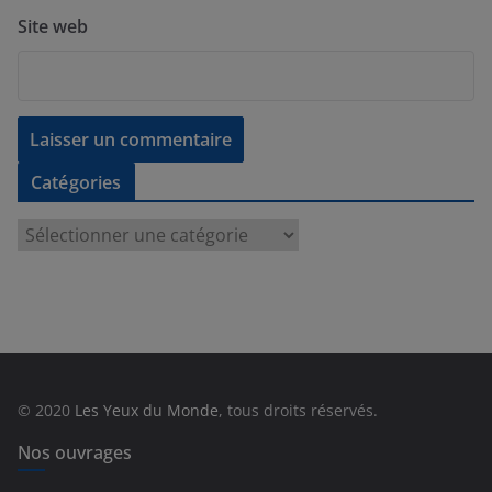
Site web
Catégories
C
a
t
é
g
o
r
© 2020
Les Yeux du Monde
, tous droits réservés.
i
e
Nos ouvrages
s