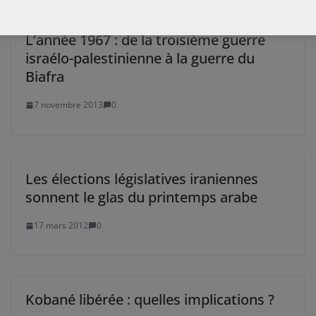
L’année 1967 : de la troisième guerre
israélo-palestinienne à la guerre du
Biafra
7 novembre 2013
0
Les élections législatives iraniennes
sonnent le glas du printemps arabe
17 mars 2012
0
Kobané libérée : quelles implications ?