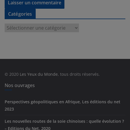
Catégories
C
a
t
é
g
o
r
© 2020
Les Yeux du Monde
, tous droits réservés.
i
e
Nos ouvrages
s
Perspectives géopolitiques en Afrique, Les éditions du net
2023
Les nouvelles routes de la soie chinoises : quelle évolution ?
– Editions du Net, 2020