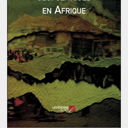
Pakistan participeront de même que les Etats-Unis qui
fourniront une aide logistique et de renseignement. On
voit clairement que l’Arabie Saoudite profite de la crise
pour renforcer son leadership sur le monde sunnite et
en même temps l’Iran a pu renforcer sa présence dans
la région tout en prétextant de l’appui américain aux
sunnites pour pouvoir sans doute renforcer sa position
sur les négociations sur le nucléaire qui ont lieu en ce
moment. Les deux gagnants sont donc bien l’Arabie
Saoudite et l’Iran qui tirent les ficelles depuis le début
de ce conflit qui ravage le pays.
La Transnistrie, joker de Poutine?
Décolonisations africaines, entre conflits directs et p
aix négociées (2/2)