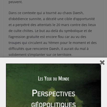
peuvent.
Dans ce contexte qui a tourné au chaos Daesh,
d’obédience sunnite, a décelé une cible d’opportunité
et a perpétré des attentats le 20 mars contre des lieux
de culte chiites. Le but au-delà du symbolique et de
l’agression gratuite est encore flou car au vu des
troupes qui circulent au Yémen pour le moment et des
difficultés que rencontre Daesh, il aurait du mal à
solidement s’implanter sur ce territoire.
La situation devient désormais un conflit armé inter-
étatique avec l’annonce par l’Arabie Saoudite d’une
coalition de dix pays sunnites pour soutenir le
président Hadi toujours reconnu par l’ONU et pour
lutter contre les houthistes.
L’Egypte, le Koweït, le Bahreïn, le Qatar, la Jordanie, le
Soudan, le Maroc, les Emirats arabes unis, et le