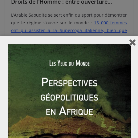
Droits de l’Homme : entre ouverture…
L’Arabie Saoudite se sert enfin du sport pour démontrer
que le régime s’ouvre sur le monde :
15 000 femmes
ont pu assister à la Supercopa italienne, bien que
confinées à un secteur du stade
. Lors du Dakar, Riyad a
promis que les femmes pourraient exercer pleinement
leur métier. Aux Jeux Olympiques de Rio en 2016,
quatre femmes représentaient les couleurs du pays.
Cependant, malgré les ouvertures de façade, les
événements sportifs ne contribuent pas à améliorer
l’image du royaume. Le crédit international de la
monarchie a passablement souffert de
l’assassinat de
Jamal Khashoggi
, journaliste et opposant saoudien tué
le 2 octobre 2018 dans l’enceinte du consulat de son
pays à Istanbul. L’autre ombre au tableau est
l’intervention militaire au Yémen. La guerre a déclenché
la pire crise humanitaire au monde depuis la seconde