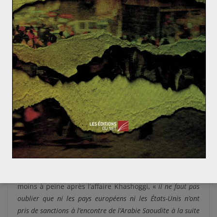
guerre mondiale.
L’Organisation Mondiale de la Santé
(OMS) estime que, depuis 2015, plus de 10 000 ont été
tuées, 60 000 blessées et 3,4 millions déplacées
.
… Et appels au boycott.
Plusieurs ONG ont appelé au boycott des compétitions
sportives en Arabie Saoudite.
Amnesty International a
appelé la Juventus et le Milan AC à ne pas jouer la
Supercoupe d’Italie
. Certains coureurs amateurs et
leurs sponsors pourraient refuser de courir le Dakar.
Pourtant, à l’exception d’une exhibition entre Djokovic
et Nadal suite au forfait sur blessure de l’Espagnol,
tous les événements programmés ont eu lieu.
Comme
le soulignaient les organisateurs de la Formule E
, trois
moins à peine après l’affaire Khashoggi, «
il ne faut pas
oublier que ni les pays européens ni les États-Unis n’ont
pris de sanctions à l’encontre de l’Arabie Saoudite à la suite