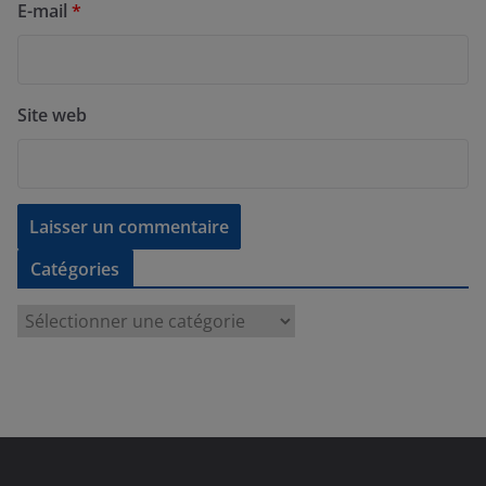
E-mail
*
Site web
Catégories
C
a
t
é
g
o
r