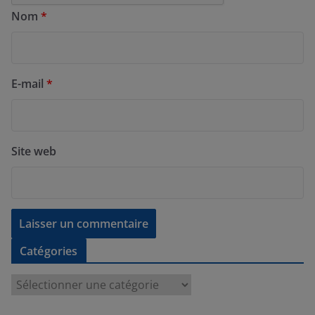
Nom
*
E-mail
*
Site web
Catégories
C
a