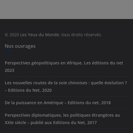
t
é
g
o
r
© 2020
Les Yeux du Monde
, tous droits réservés.
i
e
Nos ouvrages
s
Perspectives géopolitiques en Afrique, Les éditions du net
2023
Les nouvelles routes de la soie chinoises : quelle évolution ?
– Editions du Net, 2020
De la puissance en Amérique – Editions du net, 2018
Perspectives diplomatiques, les politiques étrangères au
XXIe siècle – publié aux Editions du Net, 2017