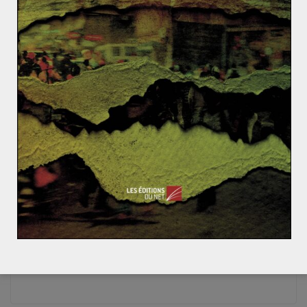
iranien un important potentiel. L’éducation et la santé, en
difficulté, sont les principaux points morts du régime
kirghize auquel Hassan Rohani prête main-forte.
Une relation relevant plus d’une aide humanitaire vis-à-vis
d’un pays en difficulté que d’un véritable partenariat
économique malgré l’avancée croissante de leurs échanges
bilatéraux estimés en octobre 2019 à plus de
1,63 milliards
d’euros
.
Leurs échanges restent importants dans la mesure
où Téhéran considère peut être Bichkek comme un « avant-
poste de rechange » aux portes du monde chinois. Cela lui
serait bénéfique si ses relations avec Douchanbé venaient à
se détériorer une fois de plus. Et pour Bichkek cela peut
constituer une solution face à
sa difficulté à lutter contre
l’influence de Pékin.