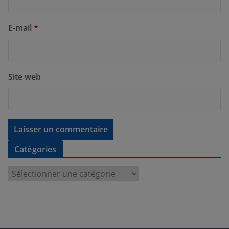
E-mail
*
Site web
Catégories
C
a
t
é
g