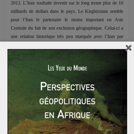
2012. L’Iran souhaite investir sur le long terme plus de 10
milliards de dollars dans le pays. Le Kirghizistan semble
pour l’Iran le partenaire le moins important en Asie
Centrale du fait de son exclusion géographique. Celui-ci a
une relation historique très peu marquée avec l’Iran par
rapport à d’autres pays de la région. Le Kirghizistan se
démarque par quelques atouts en matière de ressources
naturelles. Il abrite notamment l’un des plus grands
gisements d’or du monde à Kumtor mais la mine a déjà été
bradée par
l’entreprise canadienne
Centerra Gold
.
Le Kirghizistan malgré son autosuffisance alimentaire et sa
spécialisation dans l’agriculture reste l’un des pays les plus
pauvres d’Asie. L’industrie agro-alimentaire est le principal
argument de ces échanges. Une coopération aussi présente
dans le secteur touristique qui détient selon le régime