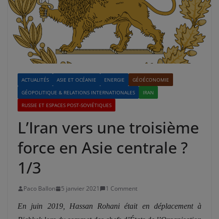
ACTUALITÉS
ASIE ET OCÉANIE
ENERGIE
GÉOÉCONOMIE
GÉOPOLITIQUE & RELATIONS INTERNATIONALES
IRAN
RUSSIE ET ESPACES POST-SOVIÉTIQUES
L’Iran vers une troisième
force en Asie centrale ?
1/3
Paco Ballon
5 janvier 2021
1 Comment
En juin 2019, Hassan Rohani était en déplacement à