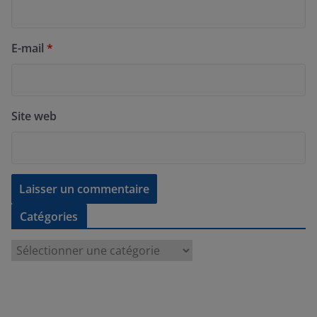
E-mail
*
Site web
Catégories
C
a
t
é