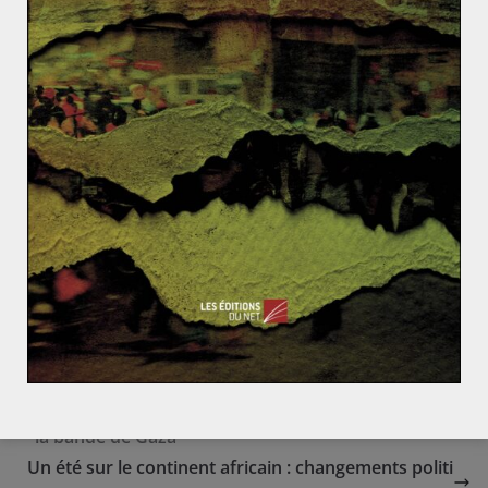
depuis la révolution islamique que de telles
manifestations ont lieu dans le pays. Des
manifestations dont les revendications sont dirigées
directement contre l’un des piliers du régime : le port
du voile islamique. Ajouté à cela une très forte
mobilisation des hommes, il semblerait que les
mentalités évoluent dans le sens des droits de la
femme, et ce même au Moyen-Orient où la société était
jusqu’alors sous entière domination masculine.
La mort de Mahsa Amini, aussi tragique soit-elle,
aurait-elle initiée le début d’une nouvelle ère ?
Israël et le Jihad islamique acceptent une trêve dans
la bande de Gaza
Un été sur le continent africain : changements politi