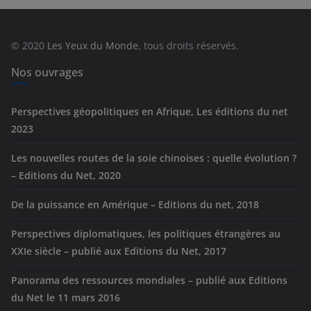
g
o
r
© 2020
Les Yeux du Monde
, tous droits réservés.
i
e
Nos ouvrages
s
Perspectives géopolitiques en Afrique, Les éditions du net
2023
Les nouvelles routes de la soie chinoises : quelle évolution ?
– Editions du Net, 2020
De la puissance en Amérique – Editions du net, 2018
Perspectives diplomatiques, les politiques étrangères au
XXIe siècle – publié aux Editions du Net, 2017
Panorama des ressources mondiales – publié aux Editions
du Net le 11 mars 2016