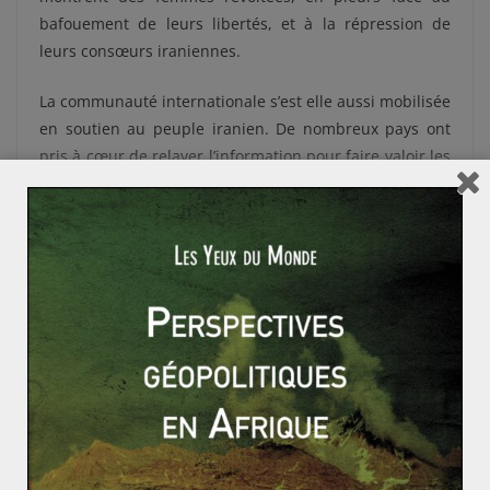
bafouement de leurs libertés, et à la répression de
leurs consœurs iraniennes.
La communauté internationale s’est elle aussi mobilisée
en soutien au peuple iranien. De nombreux pays ont
pris à cœur de relayer l’information pour faire valoir les
revendications iraniennes mises sous silence. Plusieurs
chefs d’état se sont également exprimés sur les droits
de la femme. Le président américain Joe Biden a dit
soutenir les « femmes courageuses d’Iran ». Grâce à
cette solidarité mondiale, les droits de la femme sont
mis au-devant de la scène.
Un tournant historique pour le droit des
femmes ?
Ces manifestations en Iran pourraient bien marquer un
tournant historique. En effet, c’est la première fois