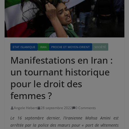
ETAT ISLAMIQUE
IRAN
PROCHE ET MOYEN-ORIENT
SOCIÉTÉ
Manifestations en Iran :
un tournant historique
pour le droit des
femmes ?
Angele Hebert
28 septembre 2022
0 Comments
Le 16 septembre dernier, l’iranienne Mahsa Amini est
arrêtée par la police des mœurs pour « port de vêtements