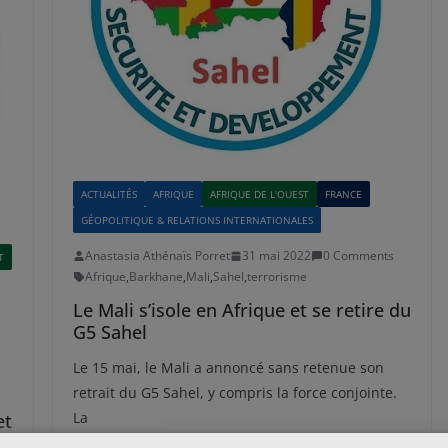
ACTUALITÉS
AFRIQUE
AFRIQUE DE L'OUEST
FRANCE
GÉOPOLITIQUE & RELATIONS INTERNATIONALES
Anastasia Athénaïs Porret
31 mai 2022
0 Comments
T
Afrique
,
Barkhane
,
Mali
,
Sahel
,
terrorisme
Le Mali s’isole en Afrique et se retire du
G5 Sahel
Le 15 mai, le Mali a annoncé sans retenue son
retrait du G5 Sahel, y compris la force conjointe.
La
et