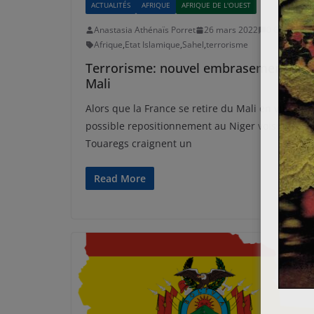
ACTUALITÉS
AFRIQUE
AFRIQUE DE L'OUEST
Anastasia Athénaïs Porret
26 mars 2022
0 Comment
Afrique
,
Etat Islamique
,
Sahel
,
terrorisme
Terrorisme: nouvel embrasement au
Mali
Alors que la France se retire du Mali en vue d’un
possible repositionnement au Niger voisin, les
Touaregs craignent un
Read More