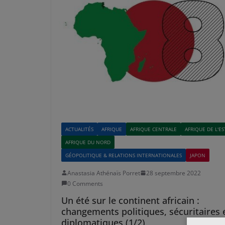
ACTUALITÉS
AFRIQUE
AFRIQUE CENTRALE
AFRIQUE DE L'ES
AFRIQUE DU NORD
GÉOPOLITIQUE & RELATIONS INTERNATIONALES
JAPON
Anastasia Athénaïs Porret
28 septembre 2022
0 Comments
Un été sur le continent africain :
changements politiques, sécuritaires 
diplomatiques (1/2)