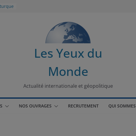
 turque
t
lit
s de la
Les Yeux du
seaux
Monde
tional
Actualité internationale et géopolitique
S
NOS OUVRAGES
RECRUTEMENT
QUI SOMMES