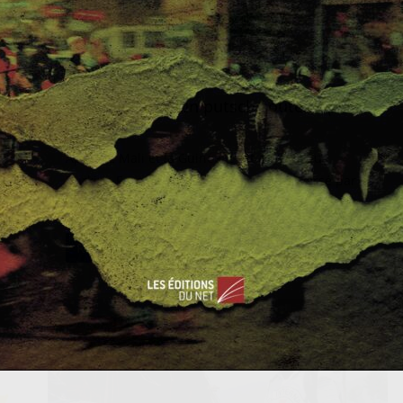
ACTUALITÉS
AFRIQUE
AFRIQUE DE L'OUEST
s
Anastasia Athénaïs Porret
31 janvier 2022
0 Comments
Afrique
,
Burkina
,
coup d'Etat
,
Sahel
Burkina Faso : un putsch soutenu par
la rue
Après le Mali et la Guinée, c’est au tour du
Burkina Faso de voir son président renversé par
les militaires.
Read More