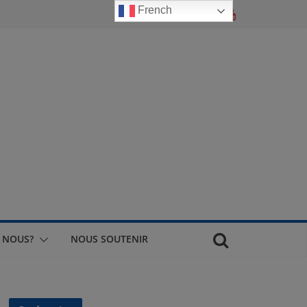
French
 NOUS?
NOUS SOUTENIR