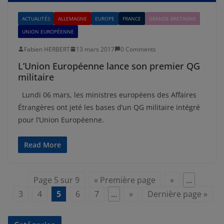
ACTUALITÉS
ALLEMAGNE
EUROPE
FRANCE
GRANDE-BRETAGNE
UNION EUROPÉENNE
Fabien HERBERT
13 mars 2017
0 Comments
L’Union Européenne lance son premier QG
militaire
Lundi 06 mars, les ministres européens des Affaires
Étrangères ont jeté les bases d’un QG militaire intégré
pour l’Union Européenne.
Read More
Page 5 sur 9
« Première page
«
…
3
4
5
6
7
…
»
Dernière page »