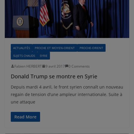
ACTUALITÉS
PROCHE ET MOYEN-ORIENT
PROCHE-ORIENT
SUJETS CHAUDS
SYRIE
Fabien HERBERT
9 avril 2017
0 Comments
Donald Trump se montre en Syrie
Depuis mardi 4 avril, le front syrien connaît un nouveau
regain de tension d’une ampleur internationale. Suite à
une attaque
Read More