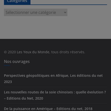
Catégories
C
a
t
é
g
o
r
© 2020
Les Yeux du Monde
, tous droits réservés.
i
e
Nos ouvrages
s
Perspectives géopolitiques en Afrique, Les éditions du net
2023
Les nouvelles routes de la soie chinoises : quelle évolution ?
– Editions du Net, 2020
De la puissance en Amérique – Editions du net, 2018