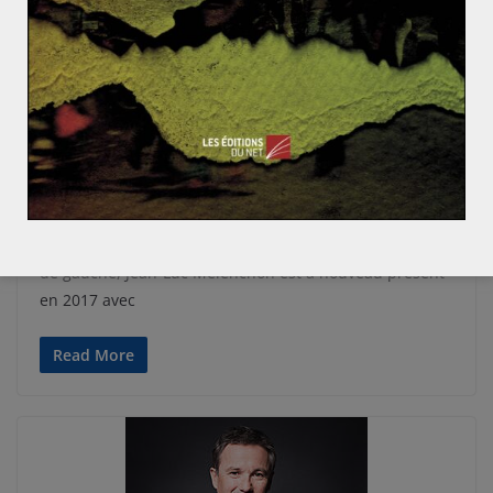
ACTUALITÉS
EUROPE
FRANCE
Fabien HERBERT
17 avril 2017
0 Comments
La politique étrangère de Jean-Luc
Mélenchon : un gaullisme de gauche ?
Après sa campagne présidentielle de 2012 avec le Front
de gauche, Jean-Luc Mélenchon est à nouveau présent
en 2017 avec
Read More