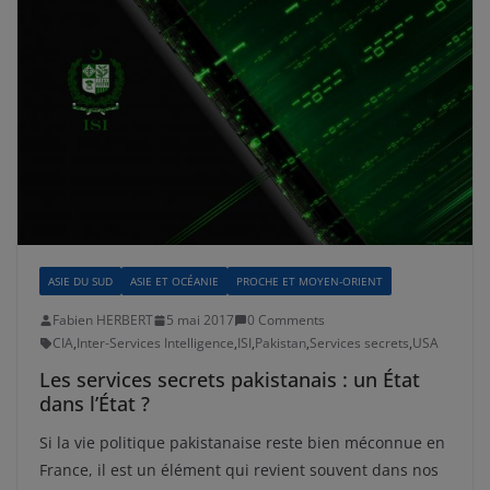
ASIE DU SUD
ASIE ET OCÉANIE
PROCHE ET MOYEN-ORIENT
Fabien HERBERT
5 mai 2017
0 Comments
CIA
,
Inter-Services Intelligence
,
ISI
,
Pakistan
,
Services secrets
,
USA
Les services secrets pakistanais : un État
dans l’État ?
Si la vie politique pakistanaise reste bien méconnue en
France, il est un élément qui revient souvent dans nos