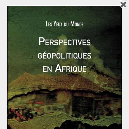
Australie, radicalisation des Shebabs en Somalie, de
Boko Haram au Nigeria auxquels
Read More
GÉOPOLITIQUE & RELATIONS INTERNATIONALES
NOTIONS
RESSOURCES
SOCIÉTÉ
Jessica SOME
16 février 2015
0 Comments
Qu’est-ce que la sécurité alimentaire ?
En juin 2014, l’Union africaine a ratifié, dans le cadre de
l’année de l’agriculture et de la sécurité alimentaire, la
Read More