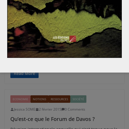
ACTUALITÉS
Jessica SOME
6 février 2015
0 Comments
Vers une régionalisation de la lutte contre
Boko Haram ?
Tandis que les élections présidentielles nigérianes se
tiendront le 14 février prochain, les actions du groupe
Boko Haram se font
Read More
ECONOMIE
NOTIONS
RESSOURCES
SOCIÉTÉ
Jessica SOME
2 février 2015
0 Comments
Qu’est-ce que le Forum de Davos ?