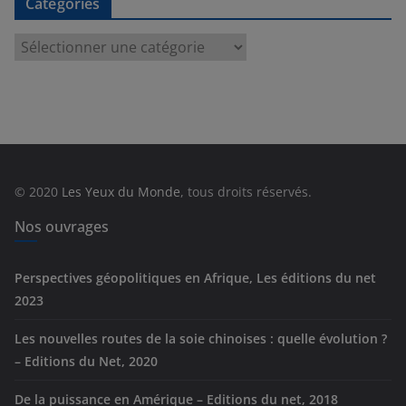
Catégories
C
a
t
é
g
o
r
© 2020
Les Yeux du Monde
, tous droits réservés.
i
e
Nos ouvrages
s
Perspectives géopolitiques en Afrique, Les éditions du net
2023
Les nouvelles routes de la soie chinoises : quelle évolution ?
– Editions du Net, 2020
De la puissance en Amérique – Editions du net, 2018