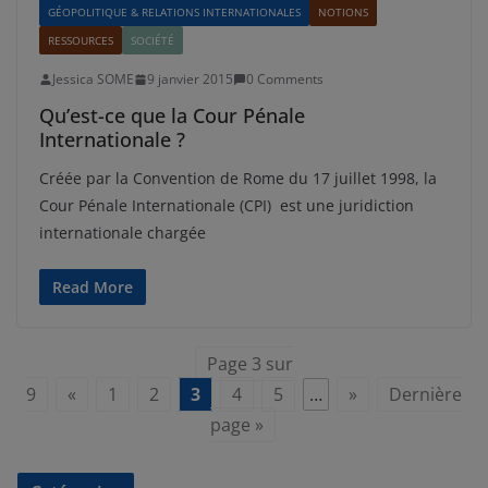
GÉOPOLITIQUE & RELATIONS INTERNATIONALES
NOTIONS
RESSOURCES
SOCIÉTÉ
Jessica SOME
9 janvier 2015
0 Comments
Qu’est-ce que la Cour Pénale
Internationale ?
Créée par la Convention de Rome du 17 juillet 1998, la
Cour Pénale Internationale (CPI) est une juridiction
internationale chargée
Read More
Page 3 sur
9
«
1
2
3
4
5
…
»
Dernière
page »