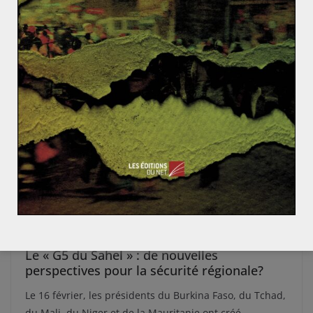
AMÉRIQUE
AMÉRIQUE LATINE
Jessica SOME
26 février 2014
0 Comments
Le Venezuela vers une sortie de crise ?
La contestation sans précédent qui secoue le pays
depuis le début du mois a débuté après l’agression
d’une étudiante à
Read More
ACTUALITÉS
Jessica SOME
19 février 2014
0 Comments
Le « G5 du Sahel » : de nouvelles
perspectives pour la sécurité régionale?
Le 16 février, les présidents du Burkina Faso, du Tchad,
du Mali, du Niger et de la Mauritanie ont créé