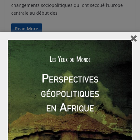
changements sociopolitiques qui ont secoué l’Europe
centrale au début des
Read More
DOSSIERS
RESSOURCES
Jessica SOME
2 avril 2014
0 Comments
Dossier n°3 – Les BRICS : Qui ? Comment ?
Les BRICS : Qui ? Comment ? Est-ce autre chose qu’un
écran de fumée ? Dossier n°3 – Les Yeux
Read More