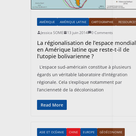
AMÉRIQUE
AMÉRIQUE LATINE
CARTOGRAPHIE
RESSOURCE
Jessica SOME
13 juin 2014
0 Comments
La régionalisation de l’espace mondial
en Amérique latine que reste-t-il de
l’utopie bolivarienne ?
L’espace sud-américain constitue à plusieurs
égards un véritable laboratoire d’intégration
régionale. Cela s’explique notamment par
l’ancienneté de la décolonisation
Read More
ASIE ET OCÉANIE
CHINE
EUROPE
GÉOÉCONOMIE