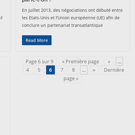
En juillet 2013, des négociations ont débuté entre
ez
les Etats-Unis et l’Union européenne (UE) afin de
conclure un partenariat transatlantique
Read More
Page 6 sur 9
« Première page
«
…
4
5
6
7
8
…
»
Dernière
page »