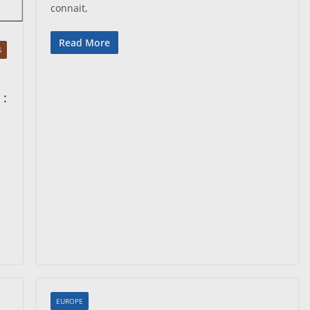
connait,
Read More
S
 :
EUROPE