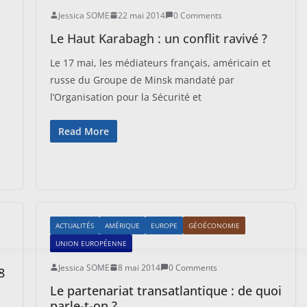
Jessica SOME
22 mai 2014
0 Comments
Le Haut Karabagh : un conflit ravivé ?
Le 17 mai, les médiateurs français, américain et
russe du Groupe de Minsk mandaté par
l’Organisation pour la Sécurité et
Read More
ACTUALITÉS
AMÉRIQUE
EUROPE
GÉOÉCONOMIE
UNION EUROPÉENNE
Jessica SOME
8 mai 2014
0 Comments
8
Le partenariat transatlantique : de quoi
parle-t-on ?