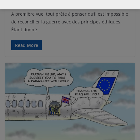
?
A première vue, tout prête à penser qu’il est impossible
de réconcilier la guerre avec des principes éthiques.
Étant donné
Read More