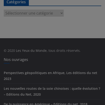
Catégories
C
a
t
é
g
o
r
© 2020
Les Yeux du Monde
, tous droits réservés.
i
e
Nos ouvrages
s
Perspectives géopolitiques en Afrique, Les éditions du net
2023
Les nouvelles routes de la soie chinoises : quelle évolution ?
– Editions du Net, 2020
De la puissance en Amérique – Editions du net, 2018