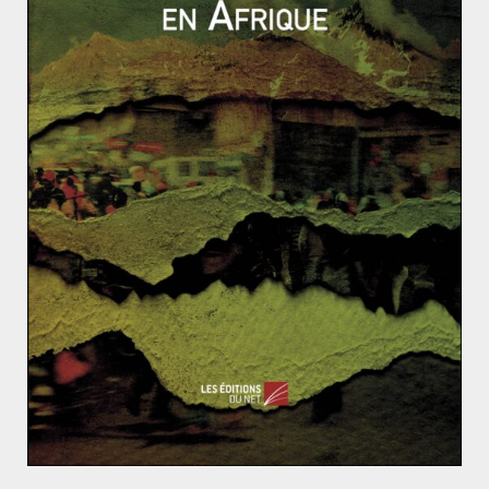
DOCTRINES
GÉOPOLITIQUE & RELATIONS INTERNATIONALES
NOTIONS
RESSOURCES
Sophie GUILLERMIN-GOLET
11 août 2016
1 Comment
Qu’est-ce que la doctrine de la guerre juste