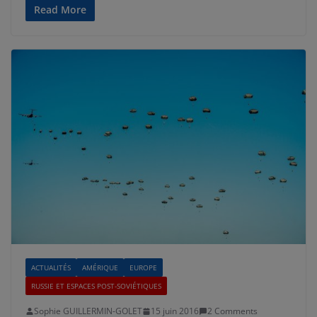
Read More
ACTUALITÉS
AMÉRIQUE
EUROPE
RUSSIE ET ESPACES POST-SOVIÉTIQUES
Sophie GUILLERMIN-GOLET
15 juin 2016
2 Comments