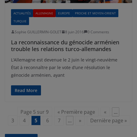
ACTUALITÉS
ALLEMAGNE
EUROPE
PROCHE ET MOYEN-ORIENT
TURQUIE
Sophie GUILLERMIN-GOLET
8 juin 2016
0 Comments
La reconnaissance du génocide arménien
trouble les relations turco-allemandes
L’Allemagne est devenue le 2 juin le vingt-neuvième
État à reconnaître par le vote d’une résolution le
génocide arménien, ayant
Read More
Page 5 sur 9
« Première page
«
…
3
4
5
6
7
…
»
Dernière page »