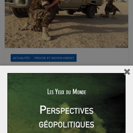
ACTUALITÉS
PROCHE ET MOYEN-ORIENT
Sophie GUILLERMIN-GOLET
31 août 2016
0 Comments
Retour sur la scission au sein de Boko
Haram
Le sous-secrétaire d’Etat américain pour les Affaires du
Proche-Orient, Jeffrey Feltman, a récemment mis en
garde le Conseil de sécurité
Read More