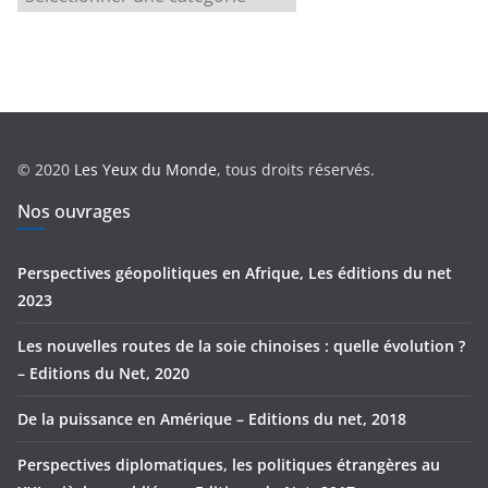
a
t
é
g
o
r
© 2020
Les Yeux du Monde
, tous droits réservés.
i
e
Nos ouvrages
s
Perspectives géopolitiques en Afrique, Les éditions du net
2023
Les nouvelles routes de la soie chinoises : quelle évolution ?
– Editions du Net, 2020
De la puissance en Amérique – Editions du net, 2018
Perspectives diplomatiques, les politiques étrangères au