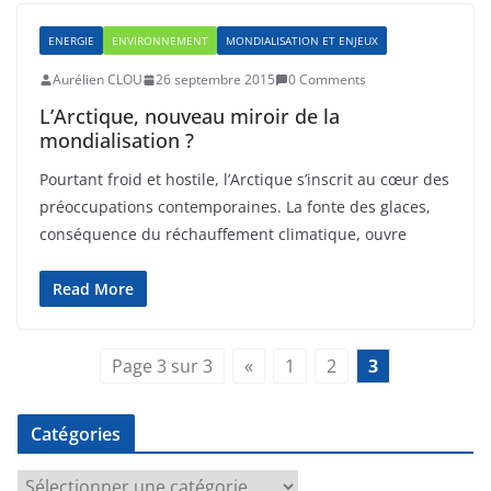
ENERGIE
ENVIRONNEMENT
MONDIALISATION ET ENJEUX
Aurélien CLOU
26 septembre 2015
0 Comments
L’Arctique, nouveau miroir de la
mondialisation ?
Pourtant froid et hostile, l’Arctique s’inscrit au cœur des
préoccupations contemporaines. La fonte des glaces,
conséquence du réchauffement climatique, ouvre
Read More
Page 3 sur 3
«
1
2
3
Catégories
C