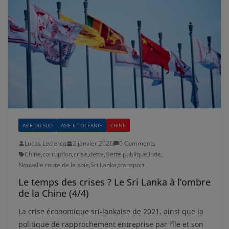
ASIE DU SUD
ASIE ET OCÉANIE
CHINE
Lucas Leclercq
2 janvier 2026
0 Comments
Chine
,
corruption
,
crise
,
dette
,
Dette publique
,
Inde
,
Nouvelle route de la soie
,
Sri Lanka
,
transport
Le temps des crises ? Le Sri Lanka à l’ombre
de la Chine (4/4)
La crise économique sri-lankaise de 2021, ainsi que la
politique de rapprochement entreprise par l’île et son