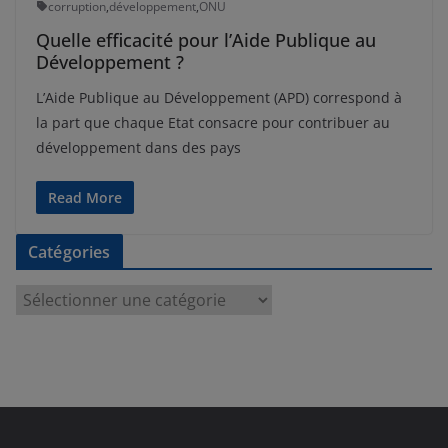
corruption
,
développement
,
ONU
Quelle efficacité pour l’Aide Publique au
Développement ?
L’Aide Publique au Développement (APD) correspond à
la part que chaque Etat consacre pour contribuer au
développement dans des pays
Read More
Catégories
C
a
t
é
g
o
r