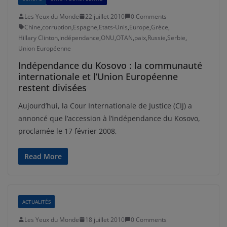
Les Yeux du Monde
22 juillet 2010
0 Comments
Chine
,
corruption
,
Espagne
,
Etats-Unis
,
Europe
,
Grèce
,
Hillary Clinton
,
indépendance
,
ONU
,
OTAN
,
paix
,
Russie
,
Serbie
,
Union Européenne
Indépendance du Kosovo : la communauté
internationale et l’Union Européenne
restent divisées
Aujourd’hui, la Cour Internationale de Justice (CIJ) a
annoncé que l’accession à l’indépendance du Kosovo,
proclamée le 17 février 2008,
Read More
ACTUALITÉS
Les Yeux du Monde
18 juillet 2010
0 Comments