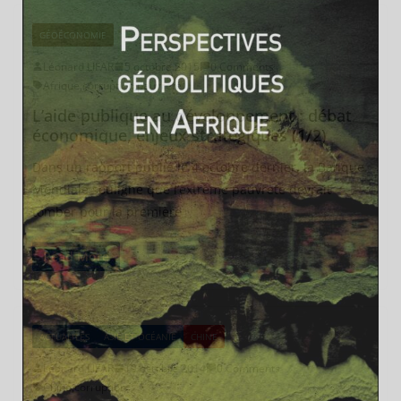
GÉOÉCONOMIE
Léonard LIFAR
5 octobre 2015
0 Comments
Afrique
,
corruption
,
pauvreté
L’aide publique au développement : débat
économique, enjeux stratégiques (1/2)
Dans un rapport publié le 4 octobre dernier, la Banque
Mondiale souligne que l’extrême pauvreté devrait
tomber pour la première
Read More
ACTUALITÉS
ASIE ET OCÉANIE
CHINE
Léonard LIFAR
19 octobre 2014
0 Comments
Chine
,
corruption