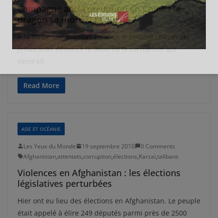
Campagne anti-corruption en Chine : le
dragon se mord-il la queue ?
A la fin de son mandat, l’ancien président chinois Hu
Jintao avait dénoncé le fléau de la corruption qui
dévorait
Read More
ASIE ET OCÉANIE
Les Yeux du Monde
19 septembre 2010
0 Comments
Afghanistan
,
attentats
,
corruption
,
élections
,
Karzaï
,
talibans
Violences en Afghanistan : les élections
législatives perturbées
Hier ont eu lieu des élections en Afghanistan. Le peuple
était appelé à élire 249 députés parmi près de 2500