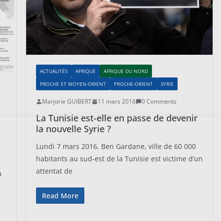
ACTUALITÉS
AFRIQUE
AFRIQUE DU NORD
PROCHE ET MOYEN-ORIENT
PROCHE-ORIENT
SYRIE
Marjorie GUIBERT
11 mars 2016
0 Comments
La Tunisie est-elle en passe de devenir
la nouvelle Syrie ?
Lundi 7 mars 2016, Ben Gardane, ville de 60 000
habitants au sud-est de la Tunisie est victime d’un
attentat de
a
Read More