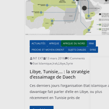
ACTUALITÉS
AFRIQUE
AFRIQUE DU NORD
IRAK
PROCHE ET MOYEN-ORIENT
SUJETS CHAUDS
SYRIE
INT EXT
13 mars 2016
0 Comments
Etat Islamique
,
Irak
,
Libye
,
Syrie
Libye, Tunisie,… : la stratégie
d’essaimage de Daech
Ces derniers jours l’organisation Etat islamique 
davantage fait parler d’elle en Libye, ou plus
récemment en Tunisie près de