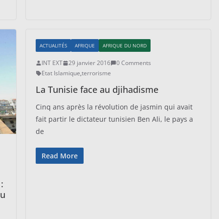
ACTUALITÉS
AFRIQUE
AFRIQUE DU NORD
INT EXT
29 janvier 2016
0 Comments
Etat Islamique
,
terrorisme
La Tunisie face au djihadisme
Cinq ans après la révolution de jasmin qui avait
fait partir le dictateur tunisien Ben Ali, le pays a
de
Read More
:
au