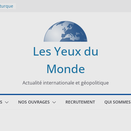
 turque
t
lit
s de la
Les Yeux du
seaux
Monde
tional
Actualité internationale et géopolitique
S
NOS OUVRAGES
RECRUTEMENT
QUI SOMMES