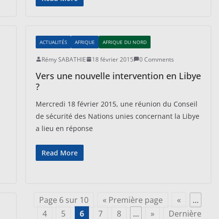
ACTUALITÉS
AFRIQUE
AFRIQUE DU NORD
Rémy SABATHIE
18 février 2015
0 Comments
Vers une nouvelle intervention en Libye
?
Mercredi 18 février 2015, une réunion du Conseil
de sécurité des Nations unies concernant la Libye
a lieu en réponse
Read More
Page 6 sur 10
« Première page
«
…
4
5
6
7
8
…
»
Dernière