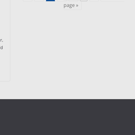
page »
r,
ïd