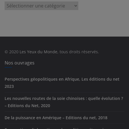
C
a
t
é
g
o
r
© 2020
Les Yeux du Monde
, tous droits réservés.
i
e
Nos ouvrages
s
Perspectives géopolitiques en Afrique, Les éditions du net
2023
Les nouvelles routes de la soie chinoises : quelle évolution ?
– Editions du Net, 2020
De la puissance en Amérique – Editions du net, 2018