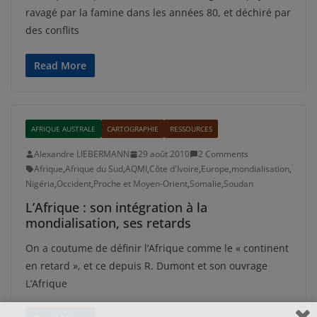
ravagé par la famine dans les années 80, et déchiré par
des conflits
Read More
AFRIQUE AUSTRALE
CARTOGRAPHIE
RESSOURCES
Alexandre LIEBERMANN
29 août 2010
2 Comments
Afrique
,
Afrique du Sud
,
AQMI
,
Côte d'Ivoire
,
Europe
,
mondialisation
,
Nigéria
,
Occident
,
Proche et Moyen-Orient
,
Somalie
,
Soudan
L’Afrique : son intégration à la
mondialisation, ses retards
On a coutume de définir l’Afrique comme le « continent
en retard », et ce depuis R. Dumont et son ouvrage
L’Afrique