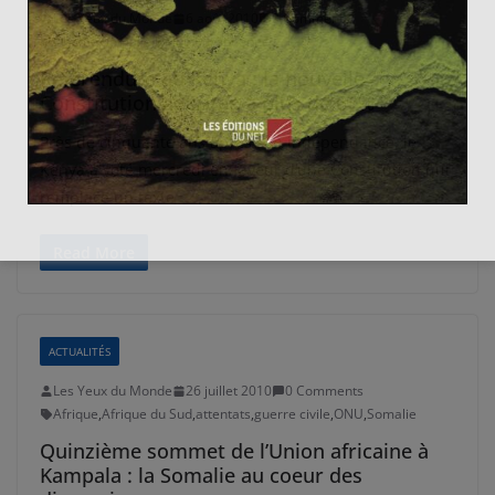
Les Yeux du Monde
6 août 2010
0 Comments
Obama
,
Somalie
,
Union Européenne
Référendum au Kenya : la nouvelle
Constitution adoptée à plus de 67%
Près de cinquante ans après son indépendance, le
Kenya a voté mercredi en faveur d’une Constitution qui
remplace un texte
Read More
ACTUALITÉS
Les Yeux du Monde
26 juillet 2010
0 Comments
Afrique
,
Afrique du Sud
,
attentats
,
guerre civile
,
ONU
,
Somalie
Quinzième sommet de l’Union africaine à
Kampala : la Somalie au coeur des