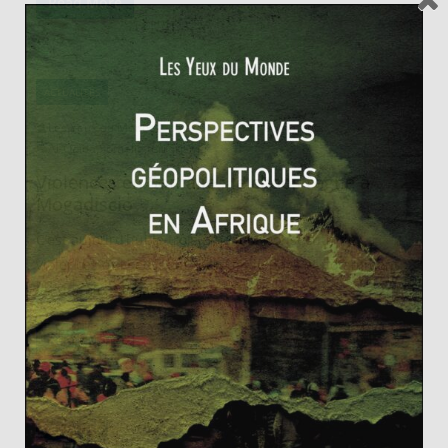
Read More
ACTUALITÉS
Les Yeux du Monde
25 août 2010
0 Comments
Al-Qaïda
,
Somalie
,
terrorisme
Violences en Somalie : le chaos règne à
Mogadiscio
C’est aujourd’hui le troisième jour consécutif de
violences qui secouent toujours le pays et notamment
la capitale, Mogadiscio. Ces affrontements
Read More
ACTUALITÉS