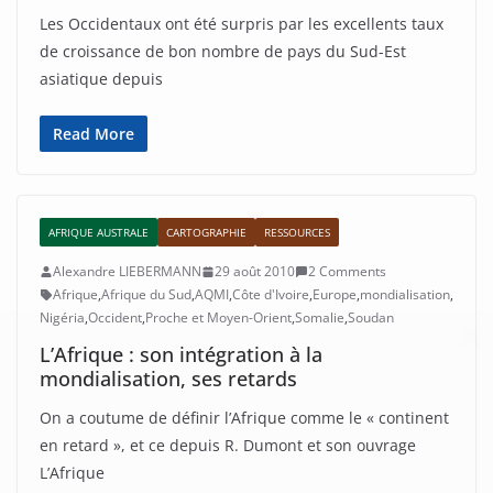
Les Occidentaux ont été surpris par les excellents taux
de croissance de bon nombre de pays du Sud-Est
asiatique depuis
Read More
AFRIQUE AUSTRALE
CARTOGRAPHIE
RESSOURCES
Alexandre LIEBERMANN
29 août 2010
2 Comments
Afrique
,
Afrique du Sud
,
AQMI
,
Côte d'Ivoire
,
Europe
,
mondialisation
,
Nigéria
,
Occident
,
Proche et Moyen-Orient
,
Somalie
,
Soudan
L’Afrique : son intégration à la
mondialisation, ses retards
On a coutume de définir l’Afrique comme le « continent
en retard », et ce depuis R. Dumont et son ouvrage
L’Afrique