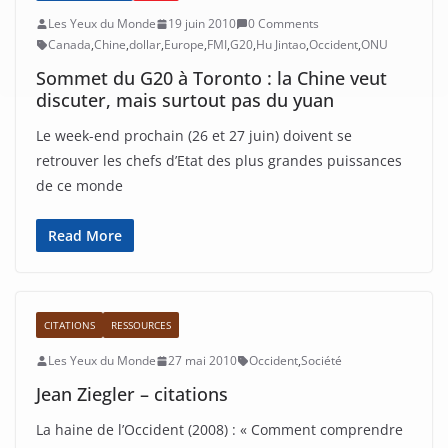
Les Yeux du Monde
19 juin 2010
0 Comments
Canada
,
Chine
,
dollar
,
Europe
,
FMI
,
G20
,
Hu Jintao
,
Occident
,
ONU
Sommet du G20 à Toronto : la Chine veut
discuter, mais surtout pas du yuan
Le week-end prochain (26 et 27 juin) doivent se
retrouver les chefs d’Etat des plus grandes puissances
de ce monde
Read More
CITATIONS
RESSOURCES
Les Yeux du Monde
27 mai 2010
Occident
,
Société
Jean Ziegler – citations
La haine de l’Occident (2008) : « Comment comprendre