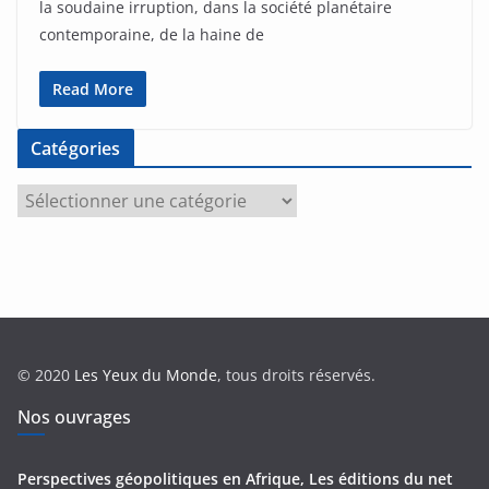
la soudaine irruption, dans la société planétaire
contemporaine, de la haine de
Read More
Catégories
C
a
t
é
g
o
r
© 2020
Les Yeux du Monde
, tous droits réservés.
i
e
Nos ouvrages
s
Perspectives géopolitiques en Afrique, Les éditions du net