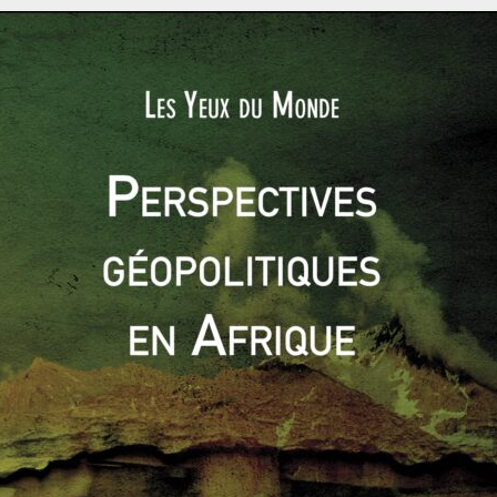
ACTUALITÉS
AFRIQUE
AFRIQUE DU NORD
PRINTEMPS ARABES
Lydia FOSTER
15 janvier 2018
0 Comments
la
La Tunisie ou le printemps inachevé ?
Avec un taux de chômage élevé notamment chez
les jeunes et des difficultés économiques
persistantes, la Tunisie connaît les soulèvements
er