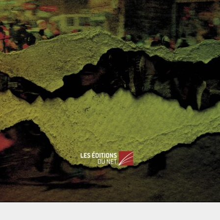
Read More
ACTUALITÉS
AFRIQUE
AFRIQUE DU NORD
PROCHE ET MOYEN-ORIENT
UNION EUROPÉENNE
Raphaëlle MABRU
29 novembre 2017
0 Comments