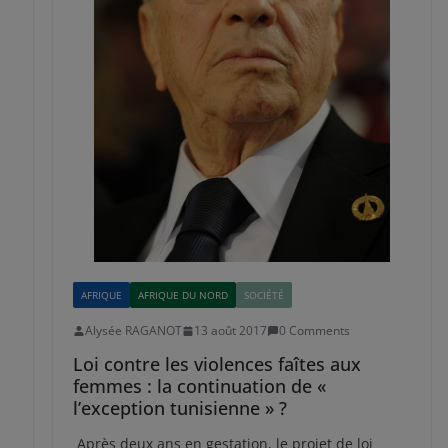
AFRIQUE
AFRIQUE DU NORD
SOCIÉTÉ
Alysée RAGANOT
13 août 2017
0 Comments
Loi contre les violences faîtes aux
femmes : la continuation de «
l’exception tunisienne » ?
Après deux ans en gestation, le projet de loi