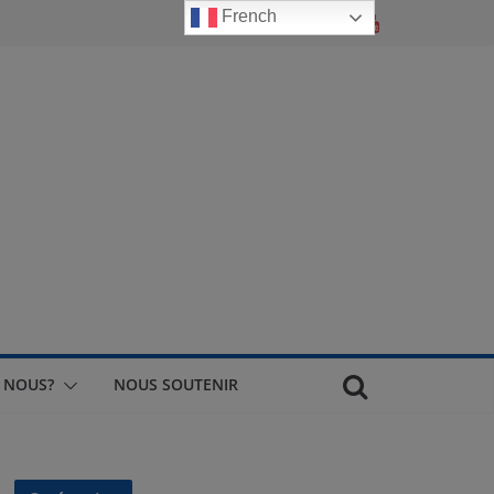
French
 NOUS?
NOUS SOUTENIR