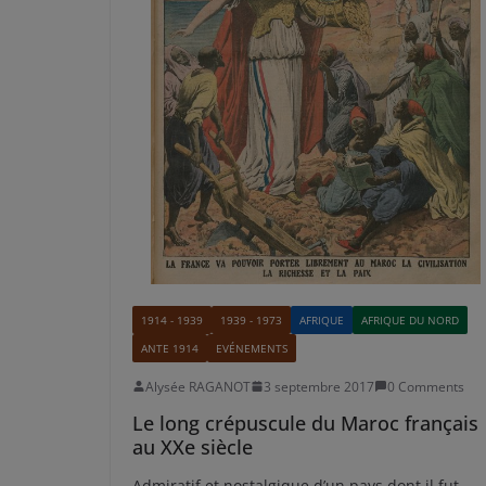
1914 - 1939
1939 - 1973
AFRIQUE
AFRIQUE DU NORD
ANTE 1914
EVÉNEMENTS
Alysée RAGANOT
3 septembre 2017
0 Comments
Le long crépuscule du Maroc français
au XXe siècle
Admiratif et nostalgique d’un pays dont il fut