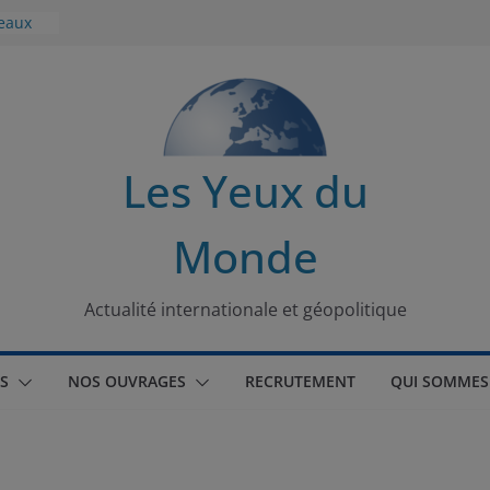
seaux
tional
 turque
t
Les Yeux du
lit
Monde
s de la
Actualité internationale et géopolitique
S
NOS OUVRAGES
RECRUTEMENT
QUI SOMMES