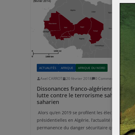
ACTUALITÉS
AFRIQUE
AFRIQUE DU NORD
Axel CARROT
20 février 2018
0 Comments
Dissonances franco-algériennes dans 
lutte contre le terrorisme sahélo-
saharien
Alors qu’en 2019 se profilent les élections
présidentielles en Algérie, l’actualité illustre la
permanence du danger sécuritaire que font pes