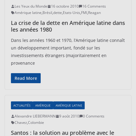
Les Yeux du Monde
16 octobre 2010
16 Comments
Amérique latine
,
Brésil
,
dette
,
Etats-Unis
,
FMI
,
Reagan
La crise de la dette en Amérique latine dans
les années 1980
Dans les années 1960 et 1970, l’Amérique latine connaît
un développement important, fondé sur les
investissements étrangers (majoritairement en
provenance
Read More
ACTUALITÉS
AMÉRIQUE
AMÉRIQUE LATINE
Alexandre LIEBERMANN
9 août 2010
0 Comments
Chavez
,
Colombie
Santos : la solution au problème avec le