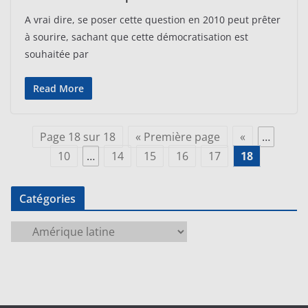
A vrai dire, se poser cette question en 2010 peut prêter
à sourire, sachant que cette démocratisation est
souhaitée par
Read More
Page 18 sur 18
« Première page
«
…
10
…
14
15
16
17
18
Catégories
C
a
t
é
g