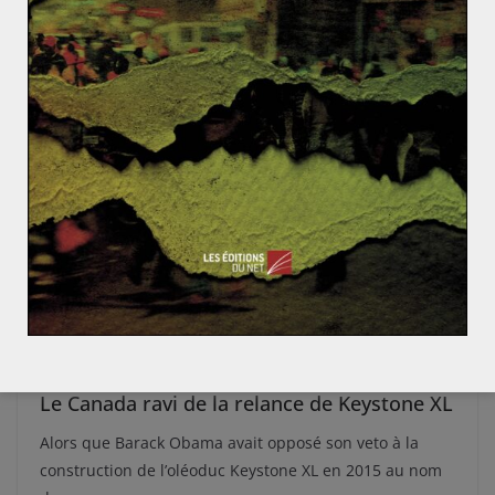
ACTUALITÉS
AMÉRIQUE
CANADA
ENERGIE
ENVIRONNEMENT
FICHES-EXEMPLES
GÉOÉCONOMIE
MONDIALISATION ET ENJEUX
Lucas MAUBERT
30 mars 2017
0 Comments
Le Canada ravi de la relance de Keystone XL
Alors que Barack Obama avait opposé son veto à la
construction de l’oléoduc Keystone XL en 2015 au nom