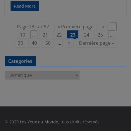
Read More
Page 23 sur 57
« Première page
«
…
10
…
21
22
23
24
25
…
30
40
50
…
»
Dernière page »
Catégories
C
a
t
é
g
o
r
© 2020
Les Yeux du Monde
, tous droits réservés.
i