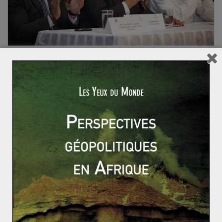
ACTUALITÉS
AMÉRIQUE
AMÉRIQUE LATINE
Lucas MAUBERT
5 avril 2017
0 Comments
Équateur : la gauche sud-américaine sauve
l’un de ses derniers bastions
À l’issue d’un vote particulièrement serré, le candidat
du parti socialiste au pouvoir, Lenin Moreno a été élu à
la
Read More