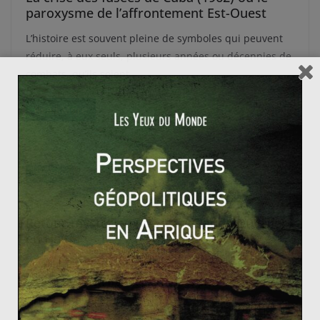
paroxysme de l’affrontement Est-Ouest
L’histoire est souvent pleine de symboles qui peuvent
réduire, à eux seuls, plusieurs années ou décennies de
combats, qu’ils soient
Read More
AMÉRIQUE
Les Yeux du Monde
21 janvier 2011
0 Comments
Retour mystérieux de Jean-Claude Duvalier
en Haïti
Cela faisait 25 ans que l’ancien président haïtien, Jean-
Claude Duvalier, n’avait pas mis les pieds sur l’île
d’Haïti. 25 années