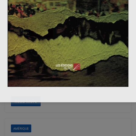
Read More
AMÉRIQUE
ÉTATS-UNIS
Alexandre LIEBERMANN
4 janvier 2011
3 Comments
Bush
,
Clinton
,
Etats-Unis
,
Obama
L’année en images (6) : Etats-Unis,
l’empreinte d’Obama en question
Alors même que la Chine a illuminé cette année 2010,
tant dans les faits que dans les chiffres, il convient
Read More
AMÉRIQUE