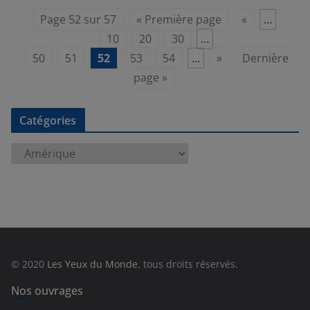
Page 52 sur 57
« Première page
«
…
10
20
30
…
50
51
52
53
54
…
»
Dernière
page »
Catégories
C
a
t
é
g
o
r
© 2020
Les Yeux du Monde
, tous droits réservés.
i
e
Nos ouvrages
s