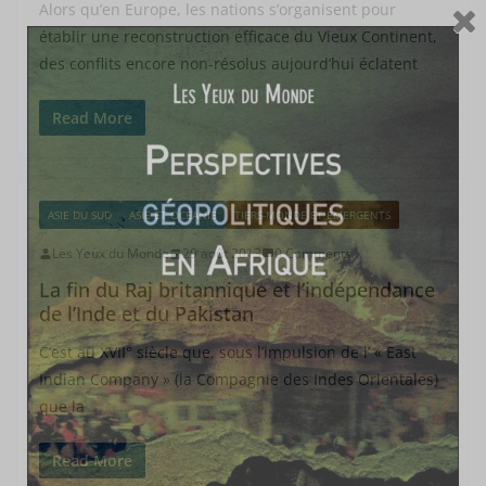
Alors qu’en Europe, les nations s’organisent pour
établir une reconstruction efficace du Vieux Continent,
des conflits encore non-résolus aujourd’hui éclatent
Read More
ASIE DU SUD
ASIE ET OCÉANIE
TIERS-MONDE ET ÉMERGENTS
Les Yeux du Monde
29 août 2013
0 Comments
La fin du Raj britannique et l’indépendance
de l’Inde et du Pakistan
C’est au XVII° siècle que, sous l’impulsion de l’ « East
Indian Company » (la Compagnie des Indes Orientales)
que la
Read More