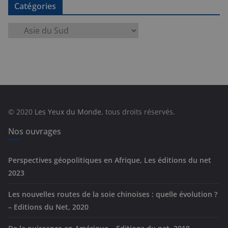
Catégories
C
a
t
é
g
o
r
© 2020
Les Yeux du Monde
, tous droits réservés.
i
e
Nos ouvrages
s
Perspectives géopolitiques en Afrique, Les éditions du net
2023
Les nouvelles routes de la soie chinoises : quelle évolution ?
– Editions du Net, 2020