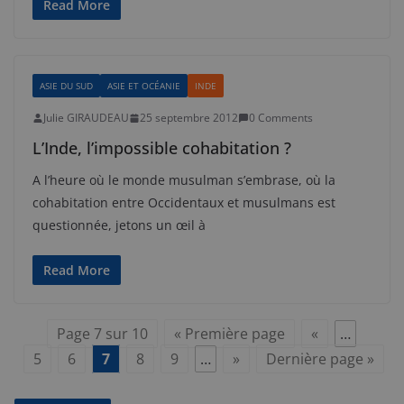
Read More
ASIE DU SUD
ASIE ET OCÉANIE
INDE
Julie GIRAUDEAU
25 septembre 2012
0 Comments
L’Inde, l’impossible cohabitation ?
A l’heure où le monde musulman s’embrase, où la
cohabitation entre Occidentaux et musulmans est
questionnée, jetons un œil à
Read More
Page 7 sur 10
« Première page
«
…
5
6
7
8
9
…
»
Dernière page »