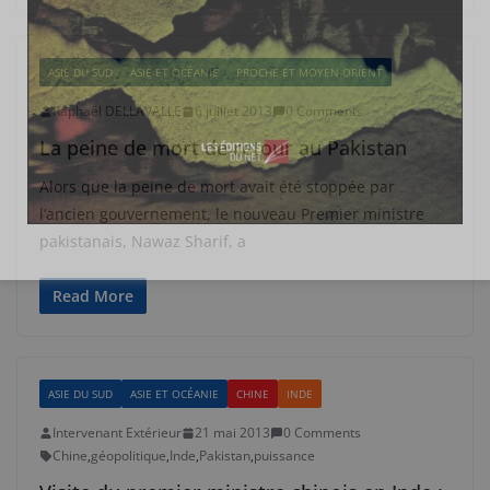
ASIE DU SUD
ASIE ET OCÉANIE
PROCHE ET MOYEN-ORIENT
Raphaël DELLAVALLE
6 juillet 2013
0 Comments
La peine de mort de retour au Pakistan
Alors que la peine de mort avait été stoppée par
l’ancien gouvernement, le nouveau Premier ministre
pakistanais, Nawaz Sharif, a
Read More
ASIE DU SUD
ASIE ET OCÉANIE
CHINE
INDE
Intervenant Extérieur
21 mai 2013
0 Comments
Chine
,
géopolitique
,
Inde
,
Pakistan
,
puissance