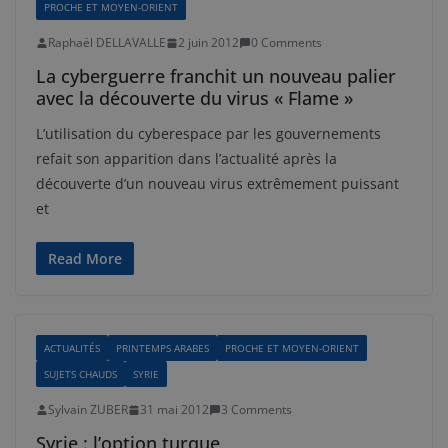
PROCHE ET MOYEN-ORIENT
Raphaël DELLAVALLE
2 juin 2012
0 Comments
La cyberguerre franchit un nouveau palier
avec la découverte du virus « Flame »
L’utilisation du cyberespace par les gouvernements
refait son apparition dans l’actualité après la
découverte d’un nouveau virus extrêmement puissant
et
Read More
ACTUALITÉS
PRINTEMPS ARABES
PROCHE ET MOYEN-ORIENT
SUJETS CHAUDS
SYRIE
Sylvain ZUBER
31 mai 2012
3 Comments
Syrie : l’option turque