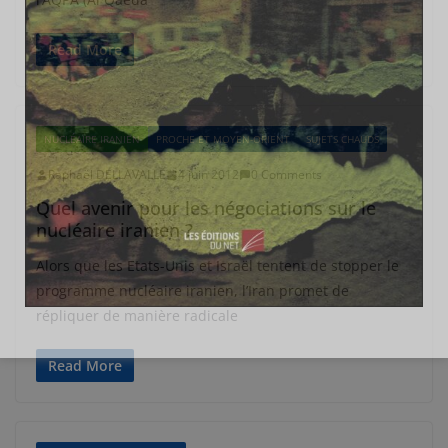
Read More
NUCLÉAIRE IRANIEN
PROCHE ET MOYEN-ORIENT
SUJETS CHAUDS
Raphaël DELLAVALLE
4 juin 2012
0 Comments
Quel avenir pour les négociations sur le
nucléaire iranien ?
Alors que les Etats-Unis et Israël tentent de stopper le
programme nucléaire iranien, l’Iran promet de
répliquer de manière radicale
Read More