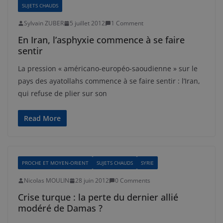
SUJETS CHAUDS
Sylvain ZUBER
5 juillet 2012
1 Comment
En Iran, l’asphyxie commence à se faire
sentir
La pression « américano-européo-saoudienne » sur le
pays des ayatollahs commence à se faire sentir : l’Iran,
qui refuse de plier sur son
Read More
PROCHE ET MOYEN-ORIENT
SUJETS CHAUDS
SYRIE
Nicolas MOULIN
28 juin 2012
0 Comments
Crise turque : la perte du dernier allié
modéré de Damas ?