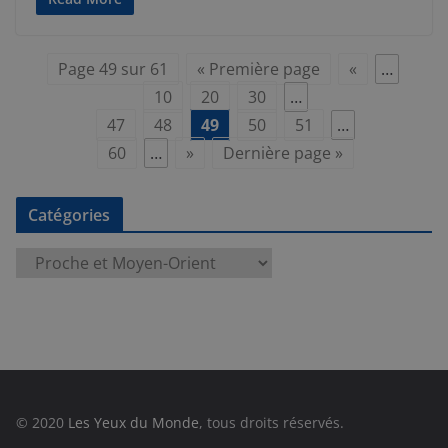
Page 49 sur 61
« Première page
«
…
10
20
30
…
47
48
49
50
51
…
60
…
»
Dernière page »
Catégories
C
a
t
é
g
o
r
© 2020
Les Yeux du Monde
, tous droits réservés.
i