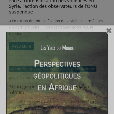
Face à l’intensification des violences en
Syrie, l’action des observateurs de l’ONU
suspendue
« En raison de l’intensification de la violence armée ces
dix derniers jours […] et des risques encourus, la
mission
Read More
ACTUALITÉS
PÉNINSULE ARABIQUE
PROCHE ET MOYEN-ORIENT
Sylvain ZUBER
14 juin 2012
2 Comments
Stratégie perdante pour Al Qaeda au
Yémen
Enfin une « bonne nouvelle » ! L’armée yéménite a
repris la ville de Shaqra des mains des combattants de
l’AQPA (Al Qaeda