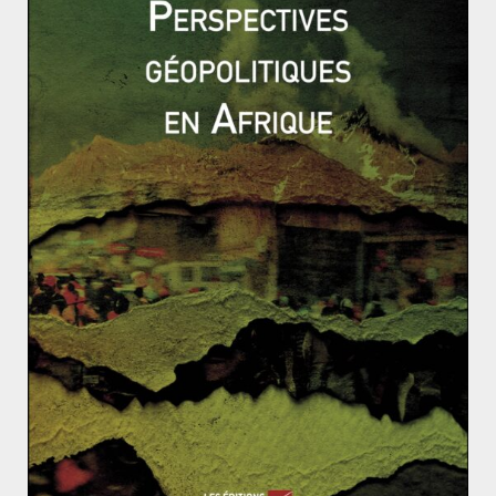
1914 - 1939
EVÉNEMENTS
Jessy PÉRIÉ
1 novembre 2017
0 Comments
La chute des Romanov, tragique conclusion
d’une crise ignorée (1917)
Romanov. Trois cents ans de règne, dont Nicolas II fut
le dernier représentant. La fin de sa dynastie fut
tragique
Read More