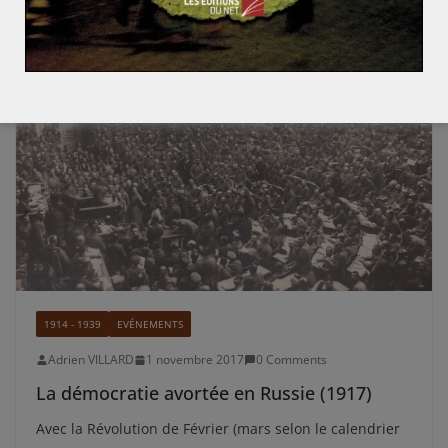
1914 - 1939
EVÉNEMENTS
Adrien VILLARD
1 novembre 2017
0 Comments
La démocratie avortée en Russie (1917)
Avec la Révolution de Février (mars selon le calendrier