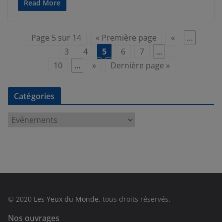
Read More
Page 5 sur 14
« Première page
«
…
3
4
5
6
7
…
10
…
»
Dernière page »
Catégories
C
a
t
é
g
o
r
© 2020
Les Yeux du Monde
, tous droits réservés.
i
e
Nos ouvrages