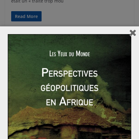
était un « traité trop mou
Read More
1914 - 1939
EUROPE
EVÉNEMENTS
ITALIE