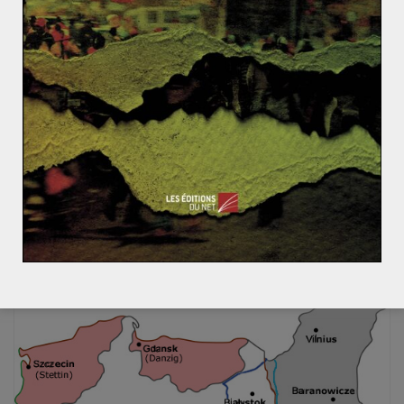
Marc-Antoine FAURE COLONNA d'ISTRIA
7 novembre 2016
0 Comments
L’irrédentisme italien dans la première
moitié du XXème siècle : déstabilisations
culturelles et sociales
L’irrédentisme (du terme italien irredento qui signifie
« non délivré »), fut un mouvement d’opinion,
intellectuel et politique, qui voulait, selon sa
Read More