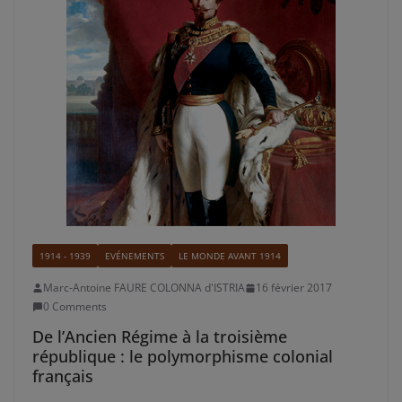
1914 - 1939
EVÉNEMENTS
LE MONDE AVANT 1914
Marc-Antoine FAURE COLONNA d'ISTRIA
16 février 2017
0 Comments
De l’Ancien Régime à la troisième
république : le polymorphisme colonial
français