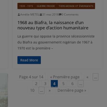
1939 - 1973
GUERRE FROIDE
TIERS-MONDE ET ÉMERGENTS
Amélie METEL
31 mai 2018
0 Comments
1968 au Biafra, la naissance d’un
nouveau type d’action humanitaire
La guerre qui oppose la province sécessionniste
du Biafra au gouvernement nigérian de 1967 à
1970 est la première –
Read More
Page 4 sur 14
« Première page
«
…
2
3
4
5
6
…
10
…
»
Dernière page »