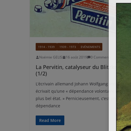
1914 - 1939
1939 - 1973
EVÉNEMENTS
Noémie GELIS
16 août 2019
0 Comments
La Pervitin, catalyseur du Blitzkrieg ?
(1/2)
L’écrivain allemand Johann Wolfgang von Goeth
écrivait qu’une « dépendance volontaire est le
plus bel état. » Pernicieusement, c’est une telle
dépendance
Read More