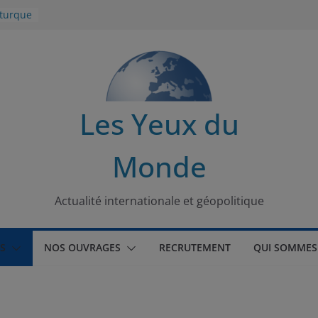
 turque
t
lit
s de la
Les Yeux du
seaux
Monde
tional
Actualité internationale et géopolitique
S
NOS OUVRAGES
RECRUTEMENT
QUI SOMMES