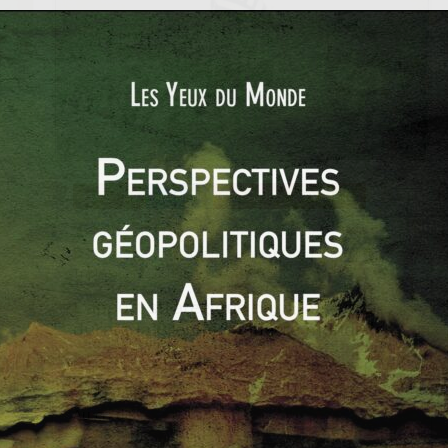
1914 - 1939
AMÉRIQUE
ÉTATS-UNIS
EVÉNEMENTS
Charles SIROUX
25 juin 2019
1 Comment
1917
,
Etats-Unis
,
Pershing
,
Première Guerre mondiale
,
Triple Entente
,
uchronie
,
USA
,
WW1
e
L’apport stratégique des Etats-Unis
durant la Première Guerre mondiale
Les soldats américains n’ont pas débarqué pour
la première fois en France en 1944, mais en 1917.
Au cri de