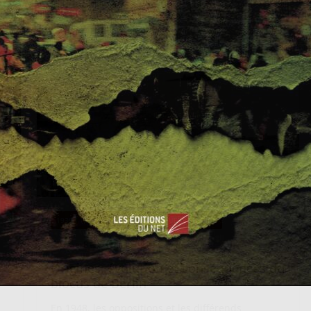
Read More
1939 - 1973
EVÉNEMENTS
GUERRE FROIDE
XavierB
8 avril 2019
0 Comments
Origines, évolution et conséquences du
blocus de Berlin
En 1948, les oppositions et les différends