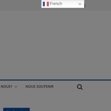
French
 NOUS?
NOUS SOUTENIR