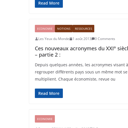
Read More
ECONOMIE
NOTIONS
RESSOURCES
Les Yeux du Monde
1 août 2013
0 Comments
Ces nouveaux acronymes du XXI° sièc
– partie 2 :
Depuis quelques années, les acronymes visant 
regrouper différents pays sous un même mot se
multiplient. Chaque économiste, revue ou
Read More
ECONOMIE