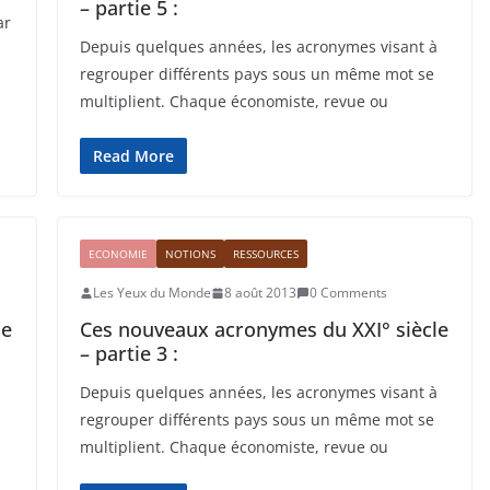
– partie 5 :
ar
Depuis quelques années, les acronymes visant à
regrouper différents pays sous un même mot se
multiplient. Chaque économiste, revue ou
Read More
ECONOMIE
NOTIONS
RESSOURCES
Les Yeux du Monde
8 août 2013
0 Comments
le
Ces nouveaux acronymes du XXI° siècle
– partie 3 :
à
Depuis quelques années, les acronymes visant à
regrouper différents pays sous un même mot se
multiplient. Chaque économiste, revue ou