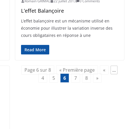
Romain GRIMAL
22 juillet 2013
0 Comments
L’effet Balançoire
L’effet balançoire est un mécanisme utilisé en
économie pour illustrer la variation inverse des
cours obligataires en réponse à une
Read More
Page 6 sur 8
« Première page
«
…
4
5
6
7
8
»