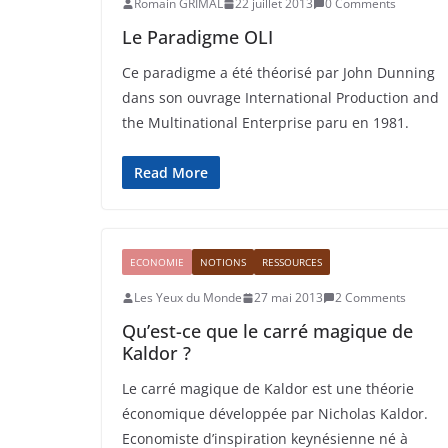
Romain GRIMAL
22 juillet 2013
0 Comments
Le Paradigme OLI
Ce paradigme a été théorisé par John Dunning
dans son ouvrage International Production and
the Multinational Enterprise paru en 1981.
Read More
ECONOMIE
NOTIONS
RESSOURCES
Les Yeux du Monde
27 mai 2013
2 Comments
Qu’est-ce que le carré magique de
Kaldor ?
Le carré magique de Kaldor est une théorie
économique développée par Nicholas Kaldor.
Economiste d’inspiration keynésienne né à