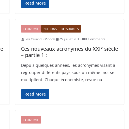
Read More
ECONOMIE
NOTIONS
RESSOURCES
Les Yeux du Monde
25 juillet 2013
0 Comments
le
Ces nouveaux acronymes du XXI° siècle
– partie 1 :
à
Depuis quelques années, les acronymes visant à
regrouper différents pays sous un même mot se
multiplient. Chaque économiste, revue ou
Read More
ECONOMIE