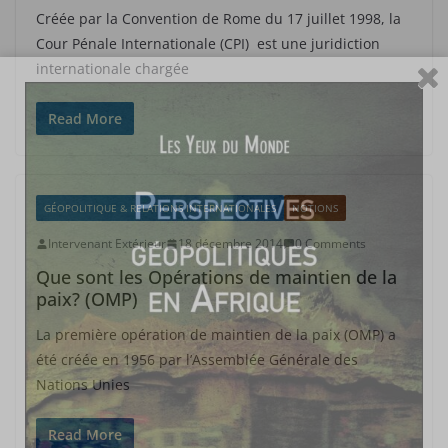
Créée par la Convention de Rome du 17 juillet 1998, la
Cour Pénale Internationale (CPI) est une juridiction
internationale chargée
Read More
GÉOPOLITIQUE & RELATIONS INTERNATIONALES
NOTIONS
Intervenant Extérieur
18 décembre 2014
0 Comments
Que sont les Opérations de maintien de la
paix? (OMP)
La première opération de maintien de la paix (OMP) a
été créée en 1956 par l’Assemblée Générale des
Nations Unies
Read More