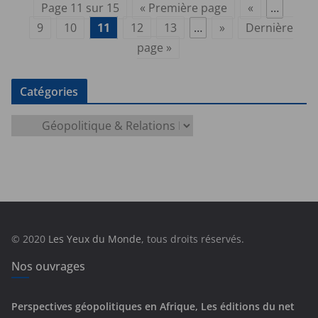
Page 11 sur 15
« Première page
«
…
9
10
11
12
13
…
»
Dernière
page »
Catégories
C
a
t
é
g
o
r
© 2020
Les Yeux du Monde
, tous droits réservés.
i
e
Nos ouvrages
s
Perspectives géopolitiques en Afrique, Les éditions du net