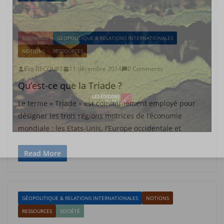
ECONOMIE
GÉOPOLITIQUE & RELATIONS INTERNATIONALES
NOTIONS
RESSOURCES
Eva BECQUET
11 décembre 2014
0 Comments
Qu’est-ce que la Triade ?
Le terme « Triade » est communément employé pour
désigner les trois régions motrices de l’économie
mondiale : les Etats-Unis, l’Europe occidentale et
Read More
GÉOPOLITIQUE & RELATIONS INTERNATIONALES
NOTIONS
RESSOURCES
SOCIÉTÉ