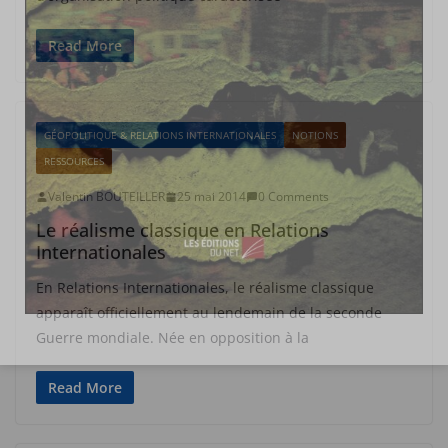
Read More
GÉOPOLITIQUE & RELATIONS INTERNATIONALES
NOTIONS
RESSOURCES
Valentin BOUTEILLER
25 mai 2014
0 Comments
Le réalisme classique en Relations
Internationales
En Relations Internationales, le réalisme classique
apparaît officiellement au lendemain de la seconde
Guerre mondiale. Née en opposition à la
Read More