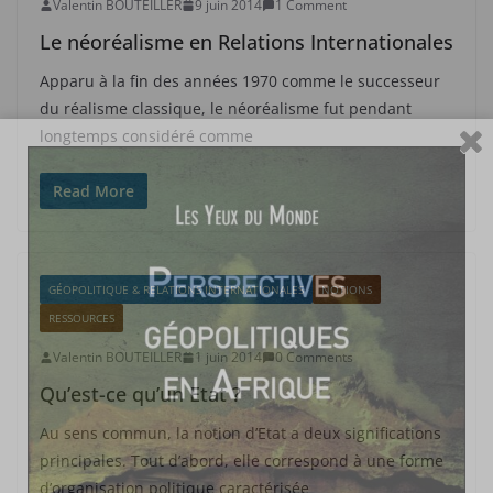
Valentin BOUTEILLER
9 juin 2014
1 Comment
Le néoréalisme en Relations Internationales
Apparu à la fin des années 1970 comme le successeur
du réalisme classique, le néoréalisme fut pendant
longtemps considéré comme
Read More
GÉOPOLITIQUE & RELATIONS INTERNATIONALES
NOTIONS
RESSOURCES
Valentin BOUTEILLER
1 juin 2014
0 Comments
Qu’est-ce qu’un Etat ?
Au sens commun, la notion d’Etat a deux significations
principales. Tout d’abord, elle correspond à une forme
d’organisation politique caractérisée