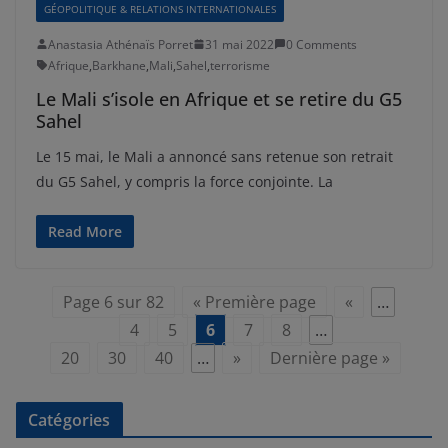
GÉOPOLITIQUE & RELATIONS INTERNATIONALES
Anastasia Athénaïs Porret
31 mai 2022
0 Comments
Afrique
,
Barkhane
,
Mali
,
Sahel
,
terrorisme
Le Mali s’isole en Afrique et se retire du G5
Sahel
Le 15 mai, le Mali a annoncé sans retenue son retrait
du G5 Sahel, y compris la force conjointe. La
Read More
Page 6 sur 82
« Première page
«
…
4
5
6
7
8
…
20
30
40
…
»
Dernière page »
Catégories