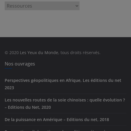
C
a
t
é
g
o
r
© 2020
Les Yeux du Monde
, tous droits réservés.
i
e
Nos ouvrages
s
Perspectives géopolitiques en Afrique, Les éditions du net
2023
Les nouvelles routes de la soie chinoises : quelle évolution ?
– Editions du Net, 2020
De la puissance en Amérique – Editions du net, 2018