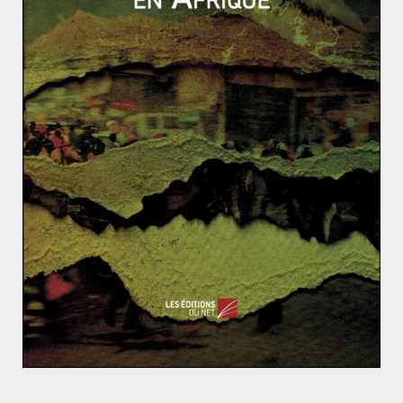
ACTUALITÉS
AFRIQUE
AFRIQUE CENTRALE
AFRIQUE DE L'EST
AFRIQUE DU NORD
GÉOPOLITIQUE & RELATIONS INTERNATIONALES
JAPON
Anastasia Athénaïs Porret
28 septembre 2022
0 Comments
Un été sur le continent africain :
changements politiques, sécuritaires et
diplomatiques (1/2)
Pendant l’été, plusieurs processus démocratiques se
sont tenus en Afrique. Ces évènements ont été
accompagnés de profondes mutations sécuritaires et
Read More