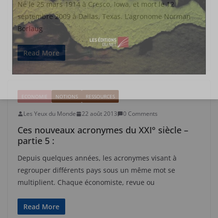
Né le 25 mars 1914 à Cresco, Iowa, et mort le 12
septembre 2009 à Dallas, Texas. L’agronome Norman
Borlaug
Read More
ECONOMIE
NOTIONS
RESSOURCES
Les Yeux du Monde
22 août 2013
0 Comments
Ces nouveaux acronymes du XXI° siècle –
partie 5 :
Depuis quelques années, les acronymes visant à
regrouper différents pays sous un même mot se
multiplient. Chaque économiste, revue ou
Read More