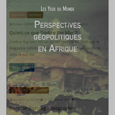
ECONOMIE
NOTIONS
Romain GRIMAL
21 septembre 2013
0 Comments
Qu’est-ce que l’indice Big Mac ?
L’indice Big Mac est un indice inventé en 1986 par le
magazine hebdomadaire anglophone The Economist
dont le but est
Read More
BIOGRAPHIES
RESSOURCES
Les Yeux du Monde
19 septembre 2013
0 Comments
Norman Borlaug – Biographie