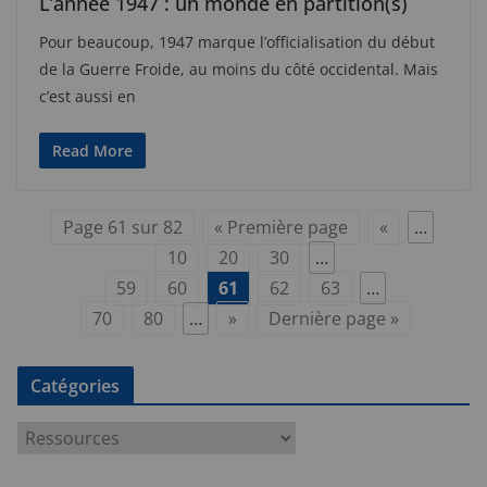
L’année 1947 : un monde en partition(s)
Pour beaucoup, 1947 marque l’officialisation du début
de la Guerre Froide, au moins du côté occidental. Mais
c’est aussi en
Read More
Page 61 sur 82
« Première page
«
…
10
20
30
…
59
60
61
62
63
…
70
80
…
»
Dernière page »
Catégories
C
a