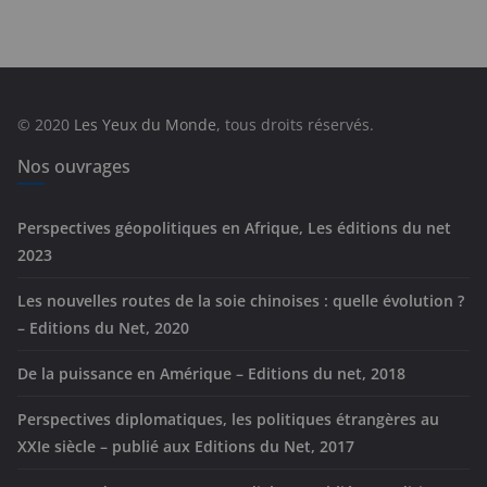
t
é
g
o
r
© 2020
Les Yeux du Monde
, tous droits réservés.
i
e
Nos ouvrages
s
Perspectives géopolitiques en Afrique, Les éditions du net
2023
Les nouvelles routes de la soie chinoises : quelle évolution ?
– Editions du Net, 2020
De la puissance en Amérique – Editions du net, 2018
Perspectives diplomatiques, les politiques étrangères au
XXIe siècle – publié aux Editions du Net, 2017