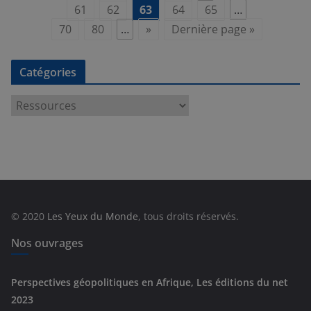
61
62
63
64
65
…
70
80
…
»
Dernière page »
Catégories
C
a
t
é
g
o
r
© 2020
Les Yeux du Monde
, tous droits réservés.
i
e
Nos ouvrages
s
Perspectives géopolitiques en Afrique, Les éditions du net
2023