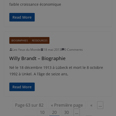
faible croissance économique
Read More
BIOGRAPHIES
RESSOURCES
Les Yeux du Monde
18 mai 2013
0 Comments
Willy Brandt – Biographie
Né le 18 décembre 1913 à Lübeck et mort le 8 octobre
1992 à Unkel. A l’âge de seize ans,
Read More
Page 63 sur 82
« Première page
«
…
10
20
30
…