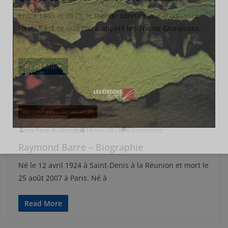
Entre 1945 et 1973, le monde connaît une croissance
forte. C’est ce que l’on a appelé les Trente Glorieuses,
ce
Read More
BIOGRAPHIES
RESSOURCES
Les Yeux du Monde
19 mai 2013
0 Comments
Raymond Barre – Biographie
Né le 12 avril 1924 à Saint-Denis à la Réunion et mort le
25 août 2007 à Paris. Né à
Read More