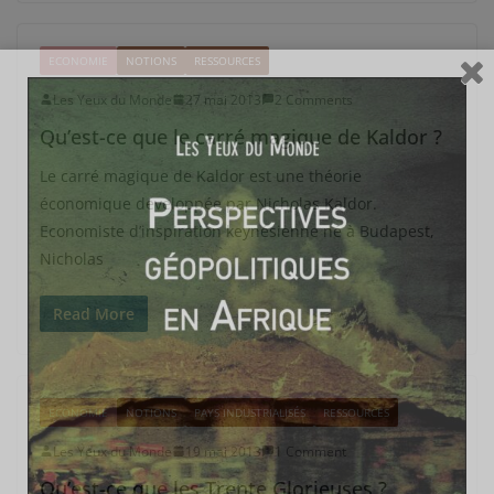
ECONOMIE
NOTIONS
RESSOURCES
Les Yeux du Monde
27 mai 2013
2 Comments
Qu’est-ce que le carré magique de Kaldor ?
Le carré magique de Kaldor est une théorie
économique développée par Nicholas Kaldor.
Economiste d’inspiration keynésienne né à Budapest,
Nicholas
Read More
ECONOMIE
NOTIONS
PAYS INDUSTRIALISÉS
RESSOURCES
Les Yeux du Monde
19 mai 2013
1 Comment
Qu’est-ce que les Trente Glorieuses ?