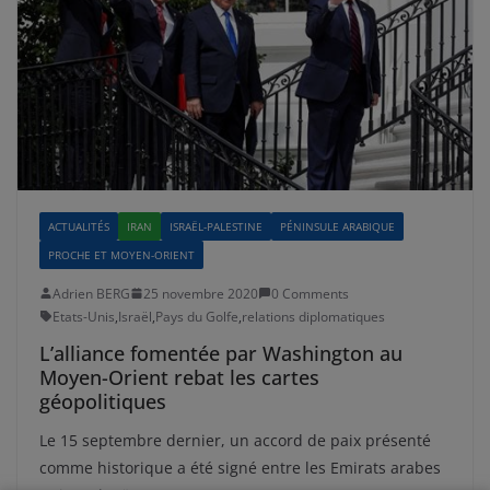
ACTUALITÉS
IRAN
ISRAËL-PALESTINE
PÉNINSULE ARABIQUE
PROCHE ET MOYEN-ORIENT
Adrien BERG
25 novembre 2020
0 Comments
Etats-Unis
,
Israël
,
Pays du Golfe
,
relations diplomatiques
L’alliance fomentée par Washington au
Moyen-Orient rebat les cartes
géopolitiques
Le 15 septembre dernier, un accord de paix présenté
comme historique a été signé entre les Emirats arabes