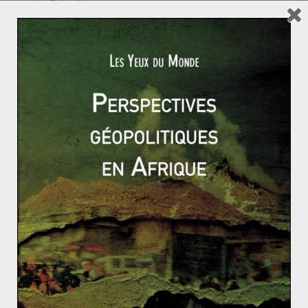
unis, Bahreïn
Read More
ACTUALITÉS
ASIE ET OCÉANIE
RUSSIE ET ESPACES POST-SOVIÉTIQUES
SUJETS CHAUDS
Gabrielle FRANCK
15 novembre 2020
0 Comments