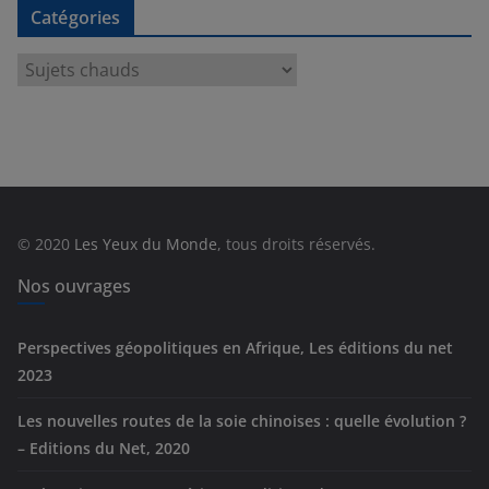
Catégories
C
a
t
é
g
o
r
© 2020
Les Yeux du Monde
, tous droits réservés.
i
e
Nos ouvrages
s
Perspectives géopolitiques en Afrique, Les éditions du net
2023
Les nouvelles routes de la soie chinoises : quelle évolution ?
– Editions du Net, 2020