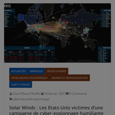
ACTUALITÉS
AMÉRIQUE
GÉOÉCONOMIE
INTELLIGENCE ÉCONOMIQUE
MONDE ET MONDIALISATION
SUJETS CHAUDS
Clara Plaine Pfeiffer
18 février 2021
0 Comments
cybersécurité
,
espionnage
Solar Winds : Les Etats-Unis victimes d’une
campagne de cyber-espionnage humiliante