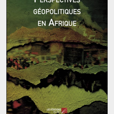
ACTUALITÉS
AFRIQUE
ETAT ISLAMIQUE
ÉTATS-UNIS
FICHES DE LECTURE
GÉOPOLITIQUE & RELATIONS INTERNATIONALES
PROCHE ET MOYEN-ORIENT
Martin HEBERT
7 août 2021
0 Comments
Une histoire de la guerre contre le
terrorisme au XXIe siècle.
Marc Hecker et Élie Tenenbaum sont deux chercheurs
spécialistes des questions stratégiques. Ils sont
rattachés au Centre des études de
Read More