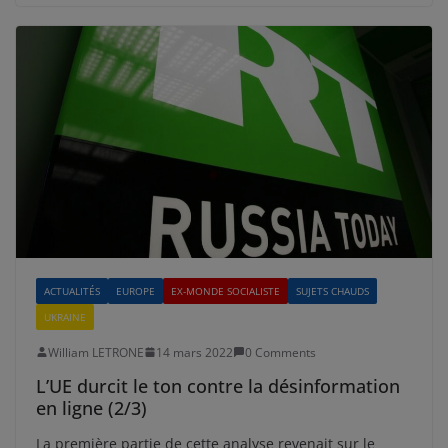
ACTUALITÉS
EUROPE
EX-MONDE SOCIALISTE
SUJETS CHAUDS
UKRAINE
William LETRONE
14 mars 2022
0 Comments
L’UE durcit le ton contre la désinformation
en ligne (2/3)
La première partie de cette analyse revenait sur le