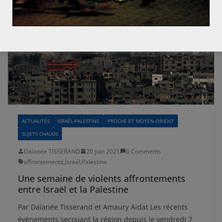
ACTUALITÉS
ISRAËL-PALESTINE
PROCHE ET MOYEN-ORIENT
SUJETS CHAUDS
Daïanée TISSERAND
20 juin 2021
0 Comments
affrontements
,
Israël
,
Palestine
Une semaine de violents affrontements
entre Israël et la Palestine
Par Daïanée Tisserand et Amaury Aidat Les récents
évènements secouant la région depuis le vendredi 7