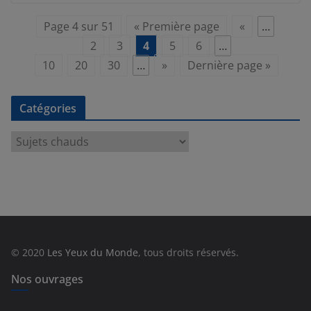
Page 4 sur 51
« Première page
«
…
2
3
4
5
6
…
10
20
30
…
»
Dernière page »
Catégories
C
a
t
é
g
o
r
© 2020
Les Yeux du Monde
, tous droits réservés.
i
e
Nos ouvrages
s