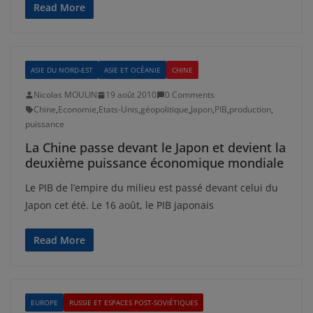
Read More
ASIE DU NORD-EST
ASIE ET OCÉANIE
CHINE
Nicolas MOULIN
19 août 2010
0 Comments
Chine
,
Economie
,
Etats-Unis
,
géopolitique
,
Japon
,
PIB
,
production
,
puissance
La Chine passe devant le Japon et devient la
deuxième puissance économique mondiale
Le PIB de l’empire du milieu est passé devant celui du
Japon cet été. Le 16 août, le PIB japonais
Read More
EUROPE
RUSSIE ET ESPACES POST-SOVIÉTIQUES