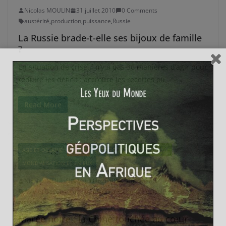
Nicolas MOULIN
31 juillet 2010
0 Comments
austérité
,
production
,
puissance
,
Russie
La Russie brade-t-elle ses bijoux de famille
?
En situation de crise il n’y a pas 36 manières d’agir pour
réduire les déficit : accroître les recettes ou
Read More
ASIE ET OCÉANIE
CHINE
ENERGIE
ENVIRONNEMENT
MONDIALISATION ET ENJEUX
Nicolas MOULIN
24 juillet 2010
0 Comments
Asie et Océanie
,
catastrophe
,
Chine
,
Energie
,
pétrole
,
production
,
puissance
Marée noire : la Chine touchée au cœur