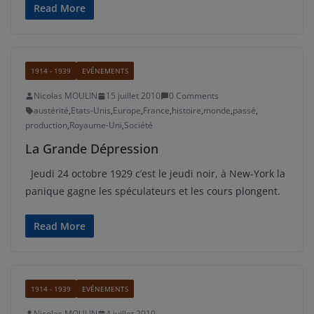
Read More
1914 - 1939
EVÉNEMENTS
Nicolas MOULIN
15 juillet 2010
0 Comments
austérité
,
Etats-Unis
,
Europe
,
France
,
histoire
,
monde
,
passé
,
production
,
Royaume-Uni
,
Société
La Grande Dépression
Jeudi 24 octobre 1929 c’est le jeudi noir, à New-York la
panique gagne les spéculateurs et les cours plongent.
Read More
1914 - 1939
EVÉNEMENTS
Nicolas MOULIN
4 juillet 2010