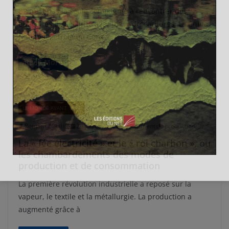
BP n’est pas la seule compagnie à rencontrer des
difficultés de sécurité avec les hydrocarbures. La China
National Petroleum Corp
Read More
LE MONDE AVANT 1914
Romain ZOUHRI
23 juillet 2010
0 Comments
production
La « fée électricité » et le « roi charbon », ou
les chambardements des modes de
production et de consommation
La première révolution industrielle a reposé sur la
vapeur, le textile et la métallurgie. La production a
augmenté grâce à