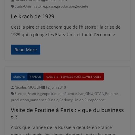
Etats-Unis
,
histoire
,
passé
,
production
,
Société
Le krach de 1929
C’est la pire crise économique de l’histoire : la crise de
1929 qui a plongé les Etats-Unis et toute l’économie
Read More
EUROPE
FRANCE
RUSSIE ET ESPACES POST-SOVIÉTIQUES
Nicolas MOULIN
12 juin 2010
Europe
,
France
,
géopolitique
,
influence
,
Iran
,
ONU
,
OTAN
,
Poutine
,
production
,
puissance
,
Russie
,
Sarkozy
,
Union Européenne
Visite de Poutine à Paris : « que du business
» ?
Alors que l’année de la Russie a débuté en France
depuis six mois, les signes d’entente entre les deux