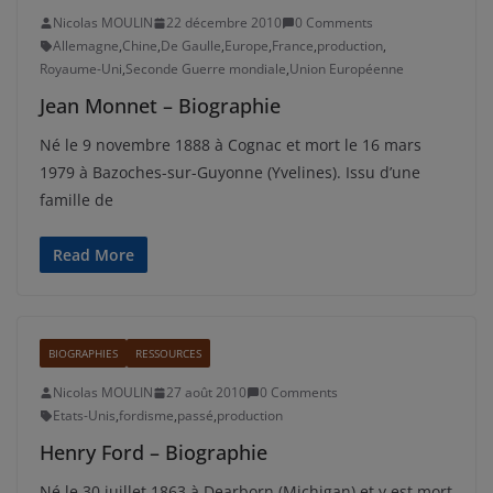
Nicolas MOULIN
22 décembre 2010
0 Comments
Allemagne
,
Chine
,
De Gaulle
,
Europe
,
France
,
production
,
Royaume-Uni
,
Seconde Guerre mondiale
,
Union Européenne
Jean Monnet – Biographie
Né le 9 novembre 1888 à Cognac et mort le 16 mars
1979 à Bazoches-sur-Guyonne (Yvelines). Issu d’une
famille de
Read More
BIOGRAPHIES
RESSOURCES
Nicolas MOULIN
27 août 2010
0 Comments
Etats-Unis
,
fordisme
,
passé
,
production
Henry Ford – Biographie
Né le 30 juillet 1863 à Dearborn (Michigan) et y est mort