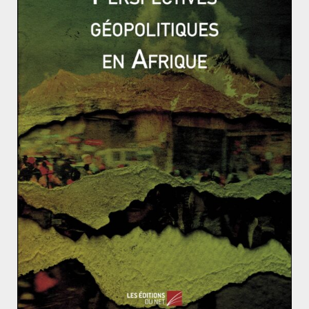
Lire les articles suivants :
L’Espagne des années 1990 : l’arrivée au pouvoir de la
droite et la mise en place de l’Euro
L’Espagne des années 2000 : forte croissance, puis crise
sans précédent
Accord préliminaire de paix au Mali : la hache de gue
rre enfin enterrée ?
La Suisse : paradis fiscal ou modèle économique ?