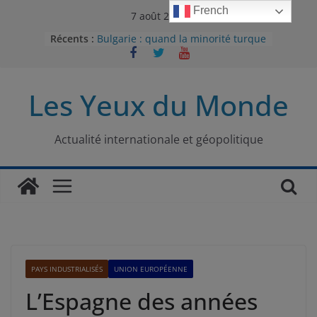
Passer
French
7 août 2026
au
Récents :
Bulgarie : quand la minorité turque
contenu
était contrainte à l’effacement
L’Armée insurrectionnelle
ukrainienne (UPA) : entre conflit
Les Yeux du Monde
mémoriel et lutte pour
l’indépendance
Le conflit oublié : aux racines de la
guerre entre le Pakistan et
Actualité internationale et géopolitique
l’Afghanistan
Majorités numériques et réseaux
sociaux : le tournant international
Le charbon, ou les limites du
modèle énergétique chinois
PAYS INDUSTRIALISÉS
UNION EUROPÉENNE
L’Espagne des années