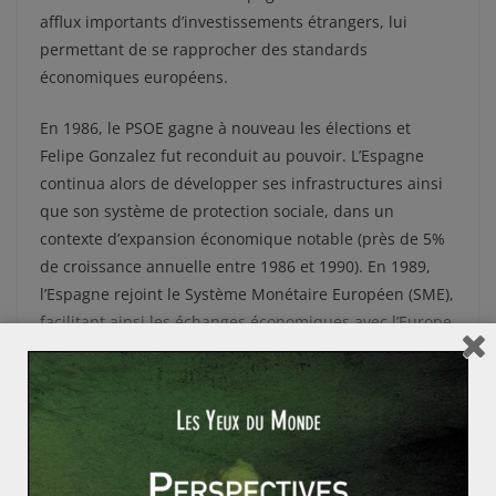
afflux importants d’investissements étrangers, lui
permettant de se rapprocher des standards
économiques européens.
En 1986, le PSOE gagne à nouveau les élections et
Felipe Gonzalez fut reconduit au pouvoir. L’Espagne
continua alors de développer ses infrastructures ainsi
que son système de protection sociale, dans un
contexte d’expansion économique notable (près de 5%
de croissance annuelle entre 1986 et 1990). En 1989,
l’Espagne rejoint le Système Monétaire Européen (SME),
facilitant ainsi les échanges économiques avec l’Europe.
Mais l’appréciation de la Peseta fut dure à encaisser
pour la balance commerciale espagnole, qui se
détériora de façon continue durant la deuxième moitié
de la décennie. Par ailleurs, si le chômage baissa, il
dépassait encore les 16% au changement de décennie.