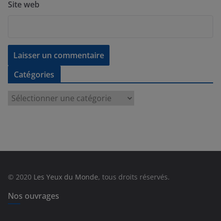
Site web
Catégories
C
a
t
é
g
o
r
© 2020
Les Yeux du Monde
, tous droits réservés.
i
e
Nos ouvrages
s