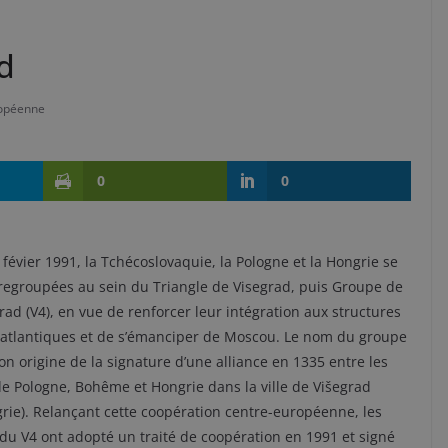
d
opéenne
0
0
 févier 1991, la Tchécoslovaquie, la Pologne et la Hongrie se
regroupées au sein du Triangle de Visegrad, puis Groupe de
rad (V4), en vue de renforcer leur intégration aux structures
atlantiques et de s’émanciper de Moscou. Le nom du groupe
son origine de la signature d’une alliance en 1335 entre les
de Pologne, Bohême et Hongrie dans la ville de Višegrad
rie). Relançant cette coopération centre-européenne, les
du V4 ont adopté un traité de coopération en 1991 et signé