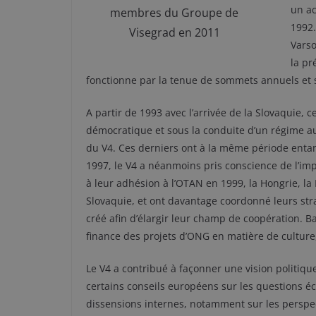
un a
membres du Groupe de
1992
Visegrad en 2011
Vars
la pr
fonctionne par la tenue de sommets annuels et s
A partir de 1993 avec l’arrivée de la Slovaquie,
démocratique et sous la conduite d’un régime auto
du V4. Ces derniers ont à la même période entam
1997, le V4 a néanmoins pris conscience de l’impr
à leur adhésion à l’OTAN en 1999, la Hongrie, la
Slovaquie, et ont davantage coordonné leurs stra
créé afin d’élargir leur champ de coopération. Ba
finance des projets d’ONG en matière de culture,
Le V4 a contribué à façonner une vision politi
certains conseils européens sur les questions éc
dissensions internes, notamment sur les perspec