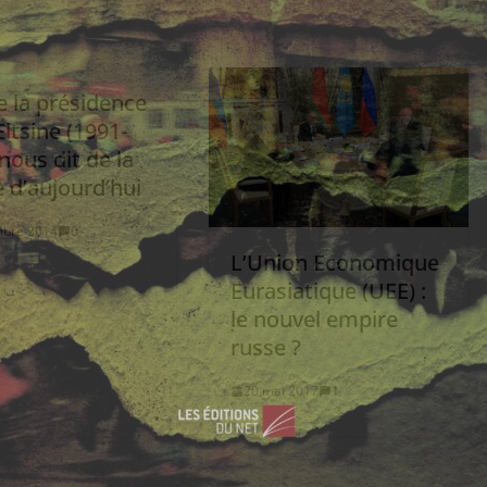
e la présidence
ltsine (1991-
nous dit de la
 d’aujourd’hui
mbre 2014
0
L’Union Economique
Eurasiatique (UEE) :
le nouvel empire
russe ?
20 mai 2017
1