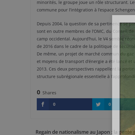
minorités, le groupe joue un rôle structurant. Le
commune pour l’intégration à l’espace Schengen e
Depuis 2004, la question de sa pertinence se pos
sont en outre membres de l’OMC, du Conseil de 
camp occidental. Aujourd’hui, le V4 semble réori
de 2016 dans le cadre de la politique de sécur
De même, un projet de marché commun du gaz du
et moyens de transport d’énergie a été lancé et un
2013. Ces deux perspectives rappellent la perti
structure subrégionale essentielle à l’approfond
0
Shares
0
0
Regain de nationalisme au Japon : la pente g