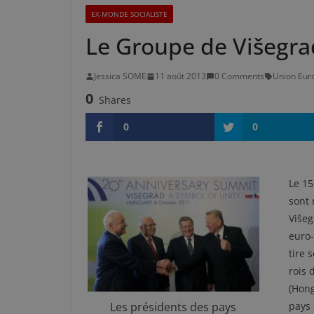
EX-MONDE SOCIALISTE
Le Groupe de Višegra
Jessica SOME
11 août 2013
0 Comments
Union Eur
0
Shares
0
0
Le 15
sont 
Višeg
euro-
tire 
rois 
(Hong
Les présidents des pays
pays 