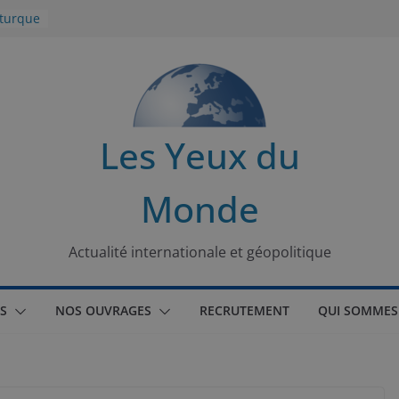
 turque
t
lit
s de la
Les Yeux du
seaux
Monde
tional
Actualité internationale et géopolitique
S
NOS OUVRAGES
RECRUTEMENT
QUI SOMMES