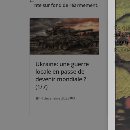
nte sur fond de réarmement.
Ce qu
de M.E
1999) 
Russie
1 déce
Ukraine: une guerre
locale en passe de
devenir mondiale ?
(1/7)
14 décembre 2023
0