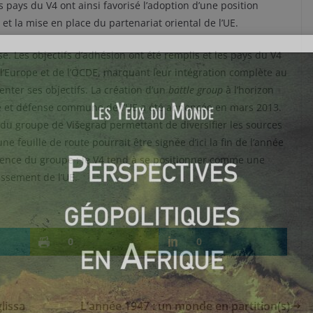
s pays du V4 ont ainsi favorisé l’adoption d’une position
t la mise en place du partenariat oriental de l’UE.
e. Les objectifs d’adhésion ont été remplis et les pays du V4
l’Europe et de l’OCDE, marquant leur intégration complète au
enter ses objectifs. La création d’un
battle group
à l’horizon
ité et défense commune de l’UE a été annoncée en mars 2013.
 groupe de Višegrad permettant de diversifier les sources
e feuille de route pourrait être signée d’ici la fin de l’année
nence du groupe : le V4 tend à se positionner comme une
issement de l’UE.
0
0
lissa
L’année 1947 : un monde en partition(s)