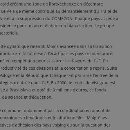
ccord créant une zone de libre-échange en décembre
. Le V4 a de même contribué au démantèlement du Traité de
ovie et à la suppression du COMECON. Chaque pays accède à
ésidence pour un an et élabore un plan d’action. Le groupe
ectoriels.
 cette dynamique ralentit. Moins avancée dans sa transition
ritaire, elle fut mise à l’écart par les pays occidentaux et
é en compétition pour s’assurer les faveurs de l’UE. En
oductivité de ces divisions et la concertation a repris. Suite
 Pologne et la République Tchèque ont parrainé l’entrée de la
tégies d’entrée dans l’UE. En 2000, le fonds de Višegrad est
sé à Brastislava et doté de 3 millions d’euros, ce fonds
 de science et d’éducation.
que commune, notamment par la coordination en amont de
onomiques, climatiques et institutionnelles. Malgré les
tives d’adhésion des pays voisins ou sur la question des