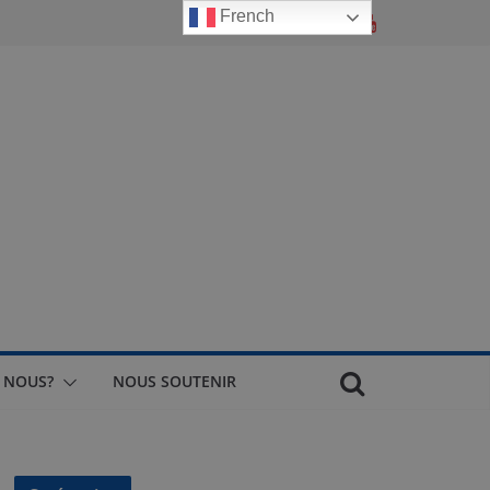
French
 NOUS?
NOUS SOUTENIR