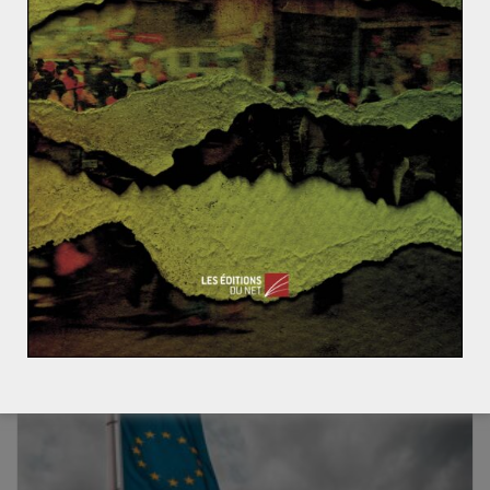
Ariel Sharon – Biographie
Sans Président, quel avenir pour la Centrafrique ?
Le Japon de l’après Seconde Guerre
mondiale : l’émergence d’un géant
économique
1 mai 2014
0