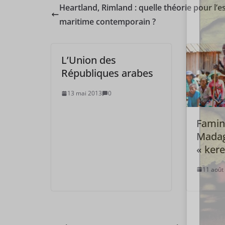
Heartland, Rimland : quelle théorie pour l’
maritime contemporain ?
L’Union des
Républiques arabes
13 mai 2013
0
Famin
Madag
« kere
11 août