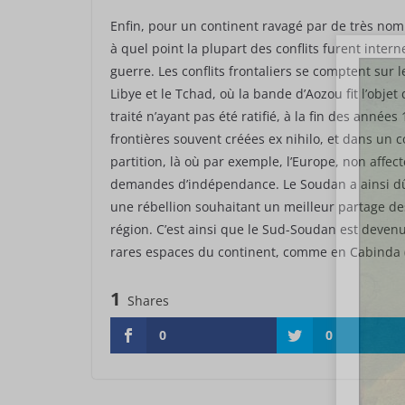
Enfin, pour un continent ravagé par de très nomb
à quel point la plupart des conflits furent interne
guerre. Les conflits frontaliers se comptent sur le
Libye et le Tchad, où la bande d’Aozou fit l’obje
traité n’ayant pas été ratifié, à la fin des anné
frontières souvent créées ex nihilo, et dans un 
partition, là où par exemple, l’Europe, non affec
demandes d’indépendance. Le Soudan a ainsi dû
une rébellion souhaitant un meilleur partage d
région. C’est ainsi que le Sud-Soudan est deve
rares espaces du continent, comme en Cabinda 
1
Shares
0
0