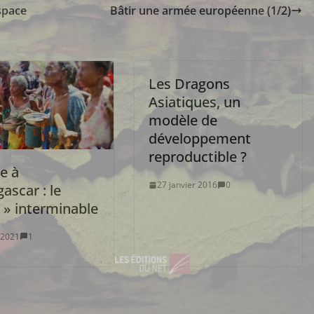
espace
Bâtir une armée européenne (1/2)
Les Dragons
Asiatiques, un
modèle de
développement
reproductible ?
e à
27 janvier 2016
0
ascar : le
 » interminable
 2021
1