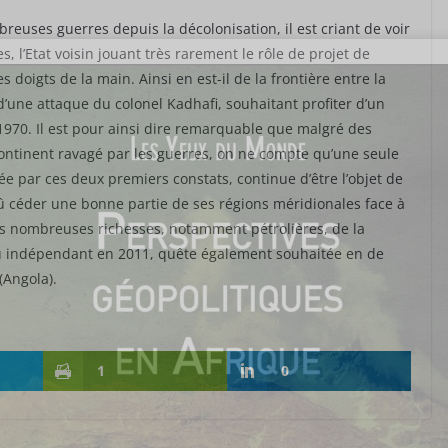
reuses guerres depuis la décolonisation, il est criant de voir
s, l’Etat voisin jouant très rarement le rôle de projet de
s doigts de la main. Ainsi en est-il de la frontière entre la
t d’une attaque du colonel Kadhafi, souhaitant profiter d’un
es 1970. Il est pour ainsi dire remarquable que malgré des
continent ravagé par les guerres, on ne compte qu’une seule
tée par ces deux premiers constats, continue d’être l’objet de
 céder une bonne partie de ses régions méridionales face à
es nombreuses richesses, notamment pétrolières, de la
nu indépendant en 2011, quête également souhaitée en de
(Angola).
1
0