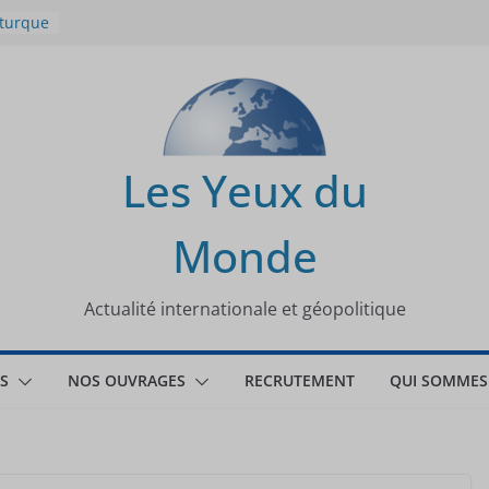
 turque
t
lit
s de la
Les Yeux du
seaux
Monde
tional
Actualité internationale et géopolitique
S
NOS OUVRAGES
RECRUTEMENT
QUI SOMMES