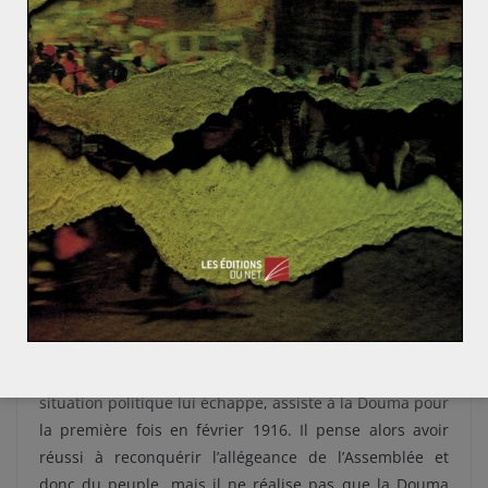
hésitant dans ses décisions. Le tsar ouvre ainsi une
nouvelle phase politique de son règne, qui nuira à sa
légitimité sans retour en arrière possible. Tandis qu’il
est au front, c’est l’impératrice Alexandra qui devient
décisionnaire. D’origine allemande, elle est très
impopulaire. Peu équilibrée et avec une volonté
presque hystérique de conserver un pouvoir
autocratique, la tsarine est secondée par Raspoutine,
un paysan devenu mystique qui a su pénétrer le cercle
impérial très fermé. Il conforte l’impératrice dans l’idée
que seul un pouvoir absolu peut convenir à la Russie.
Les réunions publiques sont à nouveau interdites et la
censure est légion. Le climat de tension qui s’ensuit
délite l’autorité impériale. Nicolas II, réalisant que la
situation politique lui échappe, assiste à la Douma pour
la première fois en février 1916. Il pense alors avoir
réussi à reconquérir l’allégeance de l’Assemblée et
donc du peuple, mais il ne réalise pas que la Douma