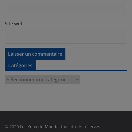
Site web
Catégories
C
a
t
é
g
o
r
© 2020
Les Yeux du Monde
, tous droits réservés.
i