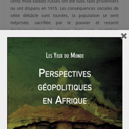
cents mille soldats russes ont été tués, faits prisonniers
ou ont disparu en 1915. Les conséquences sociales de
cette débâcle sont lourdes, la population se sent
méprisée, sacrifiée par le pouvoir et ressent
douloureusement la guerre dans son quotidien.
L’Allemagne, à la fin de l’été 1915, contrôle la Pologne,
les provinces baltes et la Galicie : 23 millions de Russes
peuplent ces territoires. Le mythe de l’inviolabilité de
l’empire, de sa supériorité achève de se briser.
La Première Guerre
mondiale, catalyseur
d’une chute inéluctable
Nicolas II décide de prendre le commandement de
l’armée en septembre 1915, pensant rétablir son
autorité. Il n’a aucune connaissance en stratégie et est