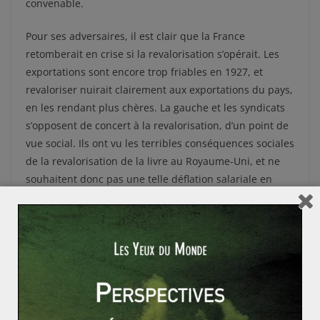
convenable.
Pour ses adversaires, il est clair que la France
retomberait en crise si la revalorisation s’opérait. Les
exportations sont encore trop friables en 1927, et
revaloriser nuirait clairement aux exportations du pays,
en les rendant plus chères. La gauche et les syndicats
s’opposent de concert à la revalorisation, d’un point de
vue social. Ils ont vu les terribles conséquences sociales
de la revalorisation de la livre au Royaume-Uni, et ne
souhaitent donc pas une telle déflation salariale en
France. Sans parler du coût politique d’une telle
réforme.
Finalement, Raymond Poincaré, Président du Conseil et
Ministre des Finances depuis 1926, initialement en
faveur de la revalorisation, a cédé aux arguments des
partisans de la stabilisation. Il aurait été politiquement
trop difficile de supporter une telle réforme. Une