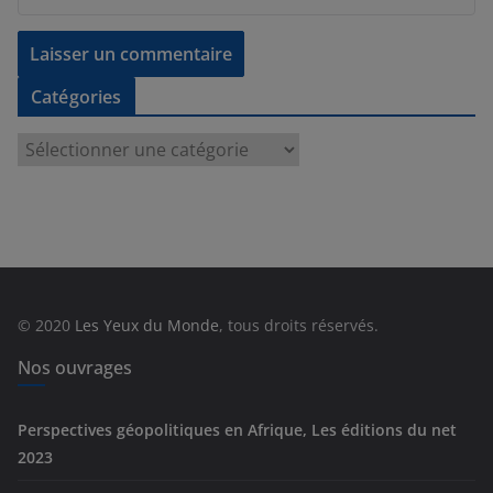
Catégories
C
a
t
é
g
o
r
© 2020
Les Yeux du Monde
, tous droits réservés.
i
e
Nos ouvrages
s
Perspectives géopolitiques en Afrique, Les éditions du net
2023