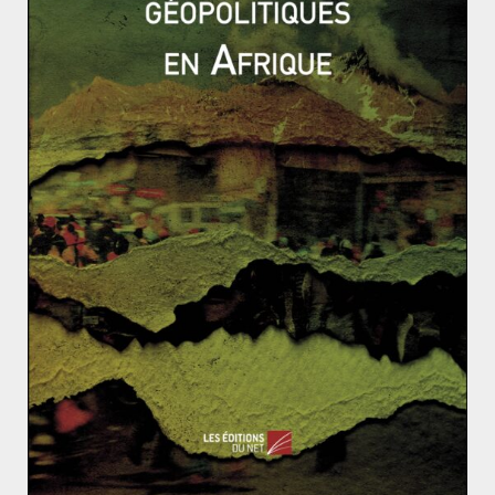
France ayant déjà des difficultés à supporter le poids
de la dette aurait certainement cédé sous son poids en
cas de revalorisation. La décision est prise en 1927, et
entérinée après les élections de 1928, qui portent à
nouveau le parti de Poincaré au pouvoir : c’est l’ère du
franc Poincaré.
La guerre de Corée aura-t-elle lieu ?
Kim Il-sung – Biographie