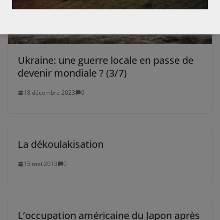
Ukraine: une guerre locale en passe de
devenir mondiale ? (3/7)
18 décembre 2023
0
La dékoulakisation
15 mai 2013
0
L’occupation américaine du Japon après