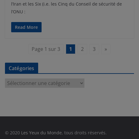
l’Iran et les Six (i.e. les Cinq du Conseil de sécurité de
l’ONU :
Read More
Page 1 sur 3
1
2
3
»
Catégories
C
a
t
é
g
o
r
© 2020
Les Yeux du Monde
, tous droits réservés.
i