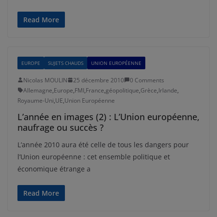
Read More
EUROPE
SUJETS CHAUDS
UNION EUROPÉENNE
Nicolas MOULIN
25 décembre 2010
0 Comments
Allemagne
,
Europe
,
FMI
,
France
,
géopolitique
,
Grèce
,
Irlande
,
Royaume-Uni
,
UE
,
Union Européenne
L’année en images (2) : L’Union européenne,
naufrage ou succès ?
L’année 2010 aura été celle de tous les dangers pour
l’Union européenne : cet ensemble politique et
économique étrange a
Read More