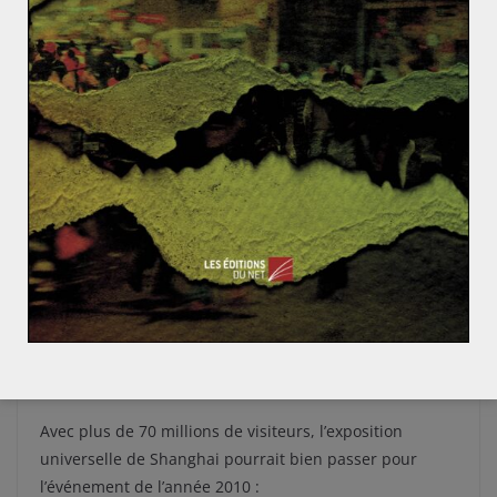
crise des dettes européennes?
A entendre les purotins grecs, espagnols, irlandais,
chypriotes, l’Allemagne est à la source de tous les
malheurs européens. Théoricienne de
Read More
ASIE ET OCÉANIE
CHINE
Chloé CAPARROS
3 janvier 2011
2 Comments
Allemagne
,
Chine
,
Corée du Nord
,
Europe
,
Japon
L’année en images (5) : L’irrésistible
ascension chinoise
Avec plus de 70 millions de visiteurs, l’exposition
universelle de Shanghai pourrait bien passer pour
l’événement de l’année 2010 :