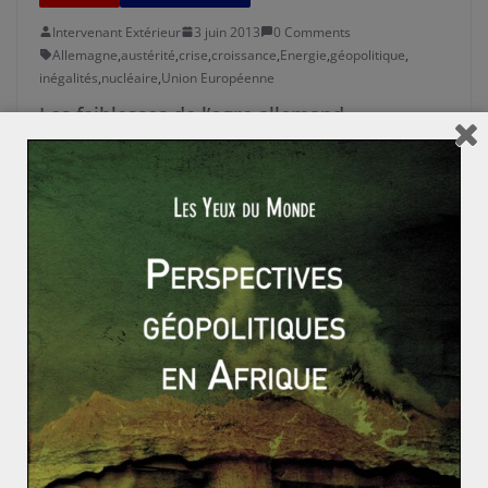
Intervenant Extérieur
3 juin 2013
0 Comments
Allemagne
,
austérité
,
crise
,
croissance
,
Energie
,
géopolitique
,
inégalités
,
nucléaire
,
Union Européenne
Les faiblesses de l’ogre allemand
commencent à inquiéter
Du drapeau allemand jaillissent les lumières de la
vertu. Depuis le début de la crise, le pays réunifié
incarne un
Read More
ALLEMAGNE
EUROPE
GÉOÉCONOMIE
SUJETS CHAUDS
Intervenant Extérieur
12 juillet 2012
0 Comments
Allemagne
,
chômage
,
crise
,
dette
,
Europe
,
UE
Et si l’Allemagne était responsable de la