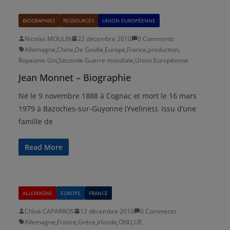
BIOGRAPHIES
RESSOURCES
UNION EUROPÉENNE
Nicolas MOULIN
22 décembre 2010
0 Comments
Allemagne
,
Chine
,
De Gaulle
,
Europe
,
France
,
production
,
Royaume-Uni
,
Seconde Guerre mondiale
,
Union Européenne
Jean Monnet – Biographie
Né le 9 novembre 1888 à Cognac et mort le 16 mars
1979 à Bazoches-sur-Guyonne (Yvelines). Issu d’une
famille de
Read More
ALLEMAGNE
EUROPE
FRANCE
Chloé CAPARROS
12 décembre 2010
0 Comments
Allemagne
,
France
,
Grèce
,
Irlande
,
ONU
,
UE