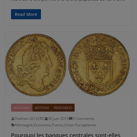
Read More
ECONOMIE
NOTIONS
RESSOURCES
Hadrien LECLERC
30 juin 2015
0 Comments
Allemagne
,
Economie
,
France
,
Union Européenne
Pourquoi les banques centrales sont-elles