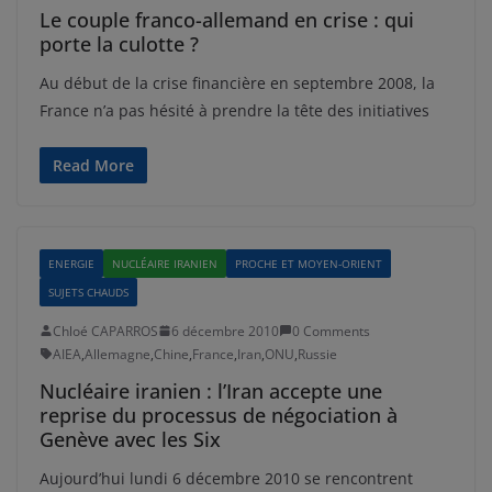
Le couple franco-allemand en crise : qui
porte la culotte ?
Au début de la crise financière en septembre 2008, la
France n’a pas hésité à prendre la tête des initiatives
Read More
ENERGIE
NUCLÉAIRE IRANIEN
PROCHE ET MOYEN-ORIENT
SUJETS CHAUDS
Chloé CAPARROS
6 décembre 2010
0 Comments
AIEA
,
Allemagne
,
Chine
,
France
,
Iran
,
ONU
,
Russie
Nucléaire iranien : l’Iran accepte une
reprise du processus de négociation à
Genève avec les Six
Aujourd’hui lundi 6 décembre 2010 se rencontrent