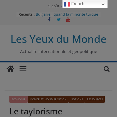
Passer
French
9 août 2026
au
Récents :
Bulgarie : quand la minorité turque
contenu
était contrainte à l’effacement
L’Armée insurrectionnelle
ukrainienne (UPA) : entre conflit
Les Yeux du Monde
mémoriel et lutte pour
l’indépendance
Le conflit oublié : aux racines de la
guerre entre le Pakistan et
Actualité internationale et géopolitique
l’Afghanistan
Majorités numériques et réseaux
sociaux : le tournant international
Le charbon, ou les limites du
modèle énergétique chinois
ECONOMIE
MONDE ET MONDIALISATION
NOTIONS
RESSOURCES
Le taylorisme