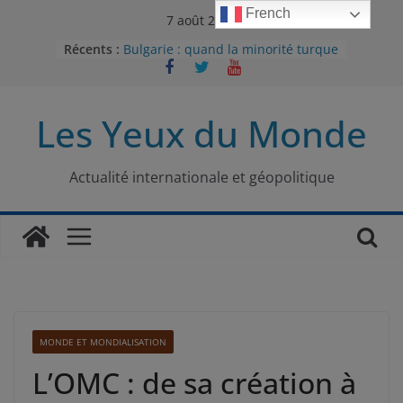
Passer
French
7 août 2026
au
Récents :
Bulgarie : quand la minorité turque
contenu
était contrainte à l’effacement
L’Armée insurrectionnelle
ukrainienne (UPA) : entre conflit
Les Yeux du Monde
mémoriel et lutte pour
l’indépendance
Le conflit oublié : aux racines de la
guerre entre le Pakistan et
Actualité internationale et géopolitique
l’Afghanistan
Majorités numériques et réseaux
sociaux : le tournant international
Le charbon, ou les limites du
modèle énergétique chinois
MONDE ET MONDIALISATION
L’OMC : de sa création à