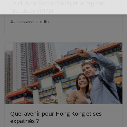
Le club de Rome (1968) et le rapport
Meadows (1972)
26 décembre 2010
3
Quel avenir pour Hong Kong et ses
expatriés ?