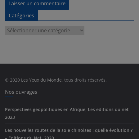
Catégories
C
a
t
é
g
o
r
© 2020
Les Yeux du Monde
, tous droits réservés.
i
e
Nos ouvrages
s
Perspectives géopolitiques en Afrique, Les éditions du net
2023
Les nouvelles routes de la soie chinoises : quelle évolution ?
– Editions du Net, 2020