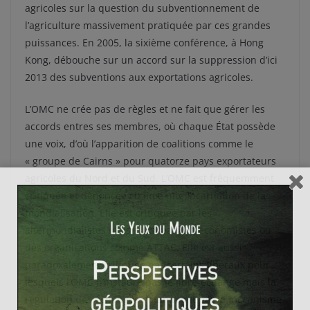
agricoles sur la question du subventionnement de
l’agriculture massivement pratiquée par ces grandes
puissances. En 2005, la sixième conférence, à Hong
Kong, débouche sur un accord sur la suppression d’ici
2013 des subventions aux exportations agricoles.
L’OMC ne crée pas de règles et ne fait que gérer les
accords entres ses membres, où chaque État possède
une voix, d’où l’apparition de coalitions comme le
« groupe de Cairns » pour quatorze pays exportateurs
agricoles du Nord et du Sud. L’OMC est fréquemment
critiquée et dénoncée comme une incarnation de la
mondialisation. Elle est critiquée par les
altermondialistes mais aussi par des économistes ou
des organisations comme ATTAC. Elle est aussi
paradoxalement critiquée par certains libéraux pour
lesquels l’OMC n’instaure pas le libre-échange mais la
régulation des échanges notamment par le mécanisme