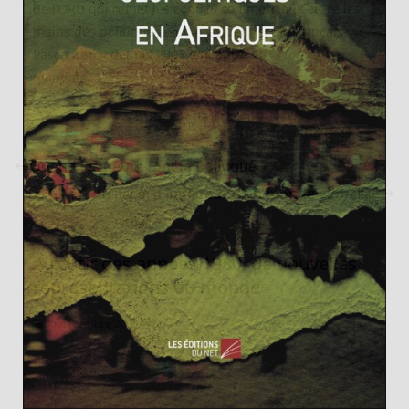
de l’ORD qui remet les conflits commerciaux entre les
mains des politiques. Son président est le français
Pascal Lamy depuis 2005 et jusqu’à 2013 (deux
mandats).
Quand les peurs font la politique
Le GATT, un accord initiateur d’un monde globalisé
A partir des années 1980, de nouvelles
représentations du monde
30 décembre 2011
1