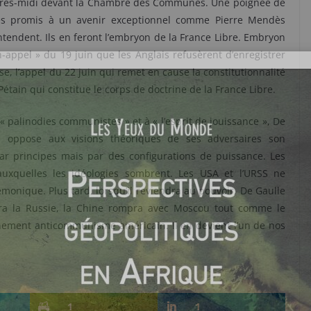
’après-midi devant la Chambre des Communes. Une poignée de
es promis à un avenir exceptionnel comme Pierre Mendès
tendent. Ils en feront l’embryon de la France Libre. Embryon
n-appel » du 19 juin que les Anglais refusèrent d’enregistrer
aise, l’appel du 22 juin qui remet en cause la constitutionnalité
Pétain qui constitue le corps de doctrine de la France Libre.
 palinodies communistes » et à « l’esprit de jouissance », De
Il oppose aux visions théoriques de ses adversaires son
ar principes mais par des configurations de puissance. Les
auxquelles les idéologies sombrent. Les USA et l’URSS ne
onique. Plus tard, lorsqu’il reviendra au pouvoir, De Gaulle
ndra la Russie, la Chine rompra avec Moscou tout comme le
nement anticommunisme américain. Il en devient l’un de nos
1
1