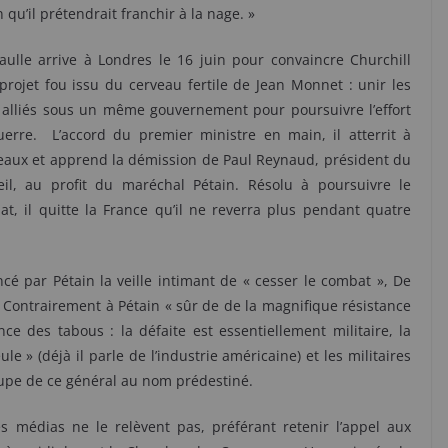
 qu’il prétendrait franchir à la nage. »
ulle arrive à Londres le 16 juin pour convaincre Churchill
projet fou issu du cerveau fertile de Jean Monnet : unir les
 alliés sous un même gouvernement pour poursuivre l’effort
uerre. L’accord du premier ministre en main, il atterrit à
eaux et apprend la démission de Paul Reynaud, président du
eil, au profit du maréchal Pétain. Résolu à poursuivre le
t, il quitte la France qu’il ne reverra plus pendant quatre
ncé par Pétain la veille intimant de « cesser le combat », De
 Contrairement à Pétain « sûr de de la magnifique résistance
nce des tabous : la défaite est essentiellement militaire, la
le » (déjà il parle de l’industrie américaine) et les militaires
oupe de ce général au nom prédestiné.
s médias ne le relèvent pas, préférant retenir l’appel aux