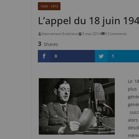
1939 - 1973
L’appel du 18 juin 19
Intervenant Extérieur
3 mai 2014
0 Comments
3
Shares
0
1
Le 18
plus
géné
géné
succ
alor
désol
même