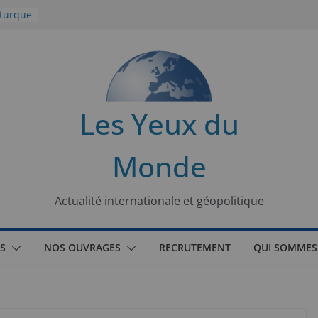
 turque
t
lit
s de la
Les Yeux du
seaux
Monde
tional
Actualité internationale et géopolitique
S
NOS OUVRAGES
RECRUTEMENT
QUI SOMMES