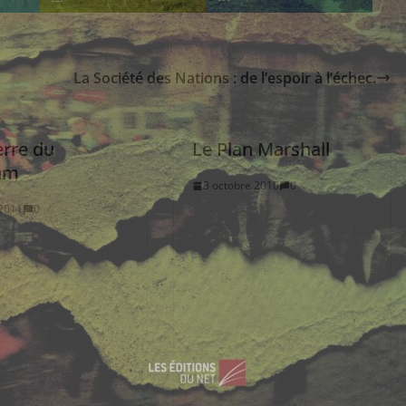
La Société des Nations : de l’espoir à l’échec.
erre du
Le Plan Marshall
am
3 octobre 2010
0
2011
0