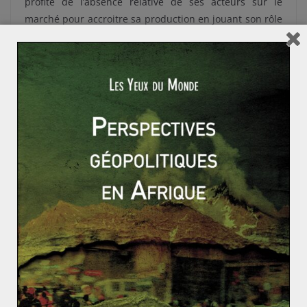
profité de l’absence relative de ses acteurs sur le
marché pour accroitre sa production en jouant son rôle
de
swing producer
. Inutile de rappeler que la monarchie
sunnite voit d’un (très) mauvais œil le possible retour
de l’Iran et que l’allocation de quota au sein de l’OPEP
sera au centre de tensions. De plus, pour Riyad, baisser
sa production, ou ne pas l’augmenter, reviendrait à
laisser de la place à la production américaine. L’Arabie
Saoudite essaye donc de maintenir ses parts de
marché avant tout : un calcul risqué à moyen terme
pour le pays qui connaît toujours une contestation
interne latente.
À l’échelle française, cette baisse est positive pour les
consommateurs qui voient les prix à la pompe baisser
mais également les prix du gaz qui vont très
probablement baisser en France puisqu’une partie des
tarifs des contrats longs termes est indexée sur les prix