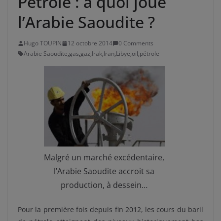
Pétrole : à quoi joue
l’Arabie Saoudite ?
Hugo TOUPIN
12 octobre 2014
0 Comments
Arabie Saoudite
,
gas
,
gaz
,
Irak
,
Iran
,
Libye
,
oil
,
pétrole
Malgré un marché excédentaire,
l’Arabie Saoudite accroit sa
production, à dessein…
Pour la première fois depuis fin 2012, les cours du baril