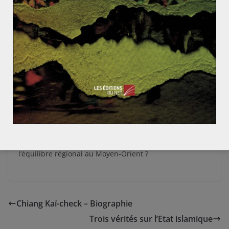
des produits pétroliers. À l’inverse, les entreprises du
secteur pétro-gazier font les frais de cette chute des
cours : l’action Total a perdu près de 11% en un mois,
celle de Technip environ 10% sur la même période et
celle de l’américaine Chevron plus de 8%. Mais à plus
grande échelle, cette forte baisse des prix pétroliers
poussée par une demande en berne ne serait elle pas
le signe d’une récession à venir en Europe ? Une autre
question se profile dans un contexte de répartition des
quotas OPEP et de baisse des cours du baril : quelles
pourraient être, à long terme, les conséquences de la
baisse des revenus pétroliers de l’Arabie Saoudite sur
l’équilibre régional au Moyen-Orient ?
Chiang Kaï-check – Biographie
Trois vérités sur l’Etat islamique