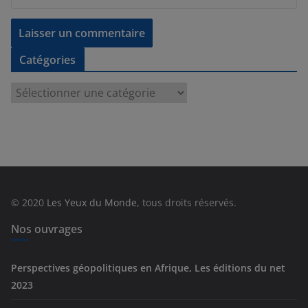
Catégories
C
a
t
é
g
o
r
© 2020
Les Yeux du Monde
, tous droits réservés.
i
e
Nos ouvrages
s
Perspectives géopolitiques en Afrique, Les éditions du net
2023